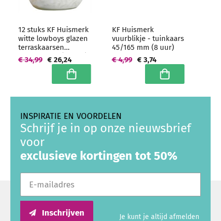
12 stuks KF Huismerk
KF Huismerk
witte lowboys glazen
vuurblikje - tuinkaars
terraskaarsen
45/165 mm (8 uur)
100/100 mm (70 uur)
€ 34,99
€ 26,24
€ 4,99
€ 3,74
Hoogwaardige
horeca kwaliteit -
In winkelwagen
In winkelwagen
grootverpakking
INSPIRATIE EN VOORDELEN
Schrijf je in op onze nieuwsbrief
voor
exclusieve kortingen tot 50%
E-mailadres
Inschrijven
Je kunt je altijd afmelden