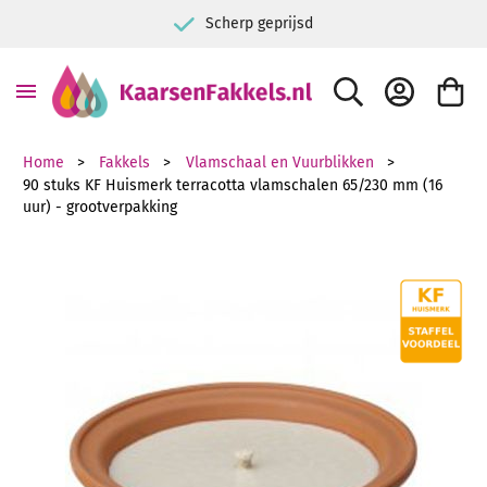
Scherp geprijsd
ZOEK
ACCOUNT
WINKE
Home
Fakkels
Vlamschaal en Vuurblikken
90 stuks KF Huismerk terracotta vlamschalen 65/230 mm (16
uur) - grootverpakking
Ga naar het einde van de afbeeldingen-gallerij