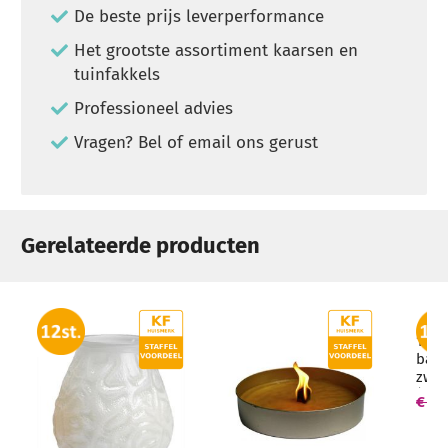
De beste prijs leverperformance
Het grootste assortiment kaarsen en
tuinfakkels
Professioneel advies
Vragen? Bel of email ons gerust
Gerelateerde producten
12 s
bamb
zwar
(7 u
€ 39