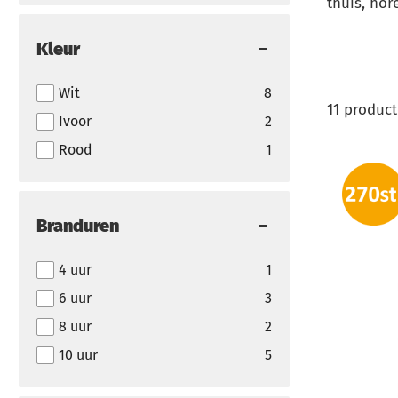
thuis, hor
Kleur
Wit
8
11
product
Ivoor
2
Rood
1
Branduren
4 uur
1
6 uur
3
8 uur
2
10 uur
5