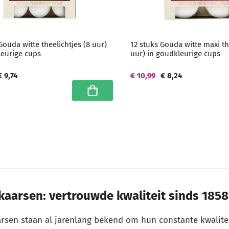
Gouda witte theelichtjes (8 uur)
12 stuks Gouda witte maxi th
leurige cups
uur) in goudkleurige cups
€ 9,74
€ 10,99
€ 8,24
In winkelwagen
aarsen: vertrouwde kwaliteit sinds 1858
rsen staan al jarenlang bekend om hun constante kwalite