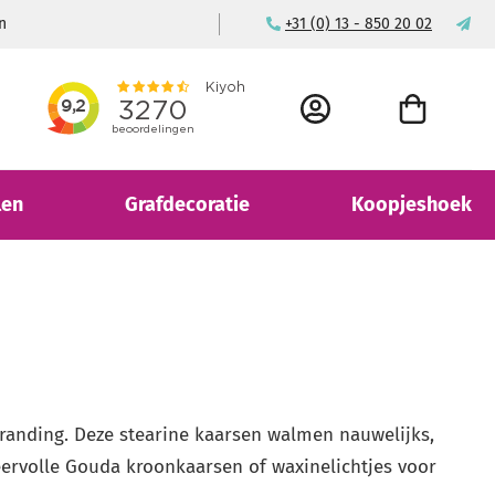
Voor consument & bedrijf
+31 (0) 13 - 850 20 02
ma
ACCOUNT
WINKELWAGEN
len
Grafdecoratie
Koopjeshoek
anding. Deze stearine kaarsen walmen nauwelijks,
feervolle Gouda kroonkaarsen of waxinelichtjes voor