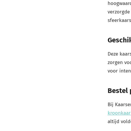
hoogwaard
verzorgde 
sfeerkaars
Geschik
Deze kaars
zorgen voo
voor inten
Bestel 
Bij Kaarse
kroonkaar
altijd vol