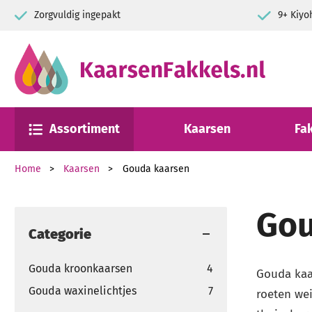
gvuldig ingepakt
9+ Kiyoh klantbeoo
Assortiment
Kaarsen
Fa
Home
Kaarsen
Gouda kaarsen
Gou
Categorie
Gouda kroonkaarsen
4
Gouda kaa
Gouda waxinelichtjes
7
roeten wei