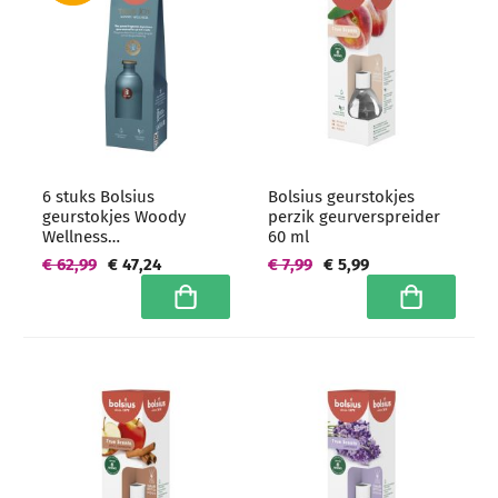
6 stuks Bolsius
Bolsius geurstokjes
geurstokjes Woody
perzik geurverspreider
Wellness
60 ml
geurverspreiders 80 ml -
€ 62,99
€ 47,24
€ 7,99
€ 5,99
grootverpakking
In winkelwagen
In winkelwa