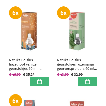
6 stuks Bolsius
6 stuks Bolsius
hazelnoot vanille
geurstokjes rozemarijn
geurstokjes 60 ml -
geurverspreiders 60 ml -
grootverpakking
grootverpakking
€ 46,99
€ 35,24
€ 43,99
€ 32,99
In winkelwagen
In winkelwa