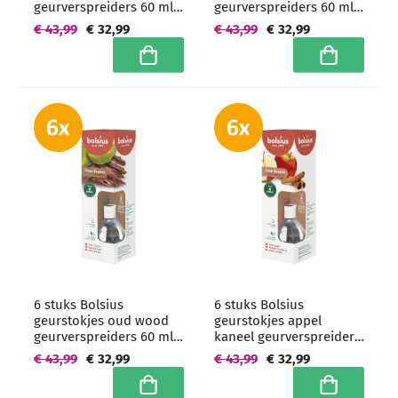
geurverspreiders 60 ml -
geurverspreiders 60 ml -
grootverpakking
grootverpakking
€ 43,99
€ 32,99
€ 43,99
€ 32,99
In winkelwagen
In winkelwa
6 stuks Bolsius
6 stuks Bolsius
geurstokjes oud wood
geurstokjes appel
geurverspreiders 60 ml -
kaneel geurverspreiders
grootverpakking
60 ml - grootverpakking
€ 43,99
€ 32,99
€ 43,99
€ 32,99
In winkelwagen
In winkelwa