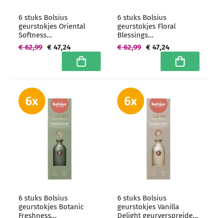
6 stuks Bolsius
6 stuks Bolsius
geurstokjes Oriental
geurstokjes Floral
Softness
Blessings
geurverspreiders 80 ml -
geurverspreiders 80 ml -
€ 62,99
€ 47,24
€ 62,99
€ 47,24
grootverpakking
grootverpakking
In winkelwagen
In winkelwa
6 stuks Bolsius
6 stuks Bolsius
geurstokjes Botanic
geurstokjes Vanilla
Freshness
Delight geurverspreiders