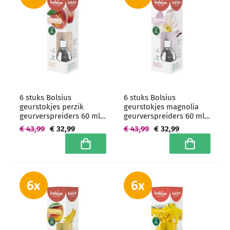
6 stuks Bolsius
6 stuks Bolsius
geurstokjes perzik
geurstokjes magnolia
geurverspreiders 60 ml -
geurverspreiders 60 ml -
grootverpakking
grootverpakking
€ 43,99
€ 32,99
€ 43,99
€ 32,99
In winkelwagen
In winkelwa