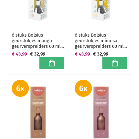
6 stuks Bolsius
6 stuks Bolsius
geurstokjes mango
geurstokjes mimosa
geurverspreiders 60 ml -
geurverspreiders 60 ml -
grootverpakking
grootverpakking
€ 43,99
€ 32,99
€ 43,99
€ 32,99
In winkelwagen
In winkelwa