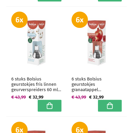
6 stuks Bolsius
6 stuks Bolsius
geurstokjes fris linnen
geurstokjes
geurverspreiders 60 ml -
granaatappel
grootverpakking
geurverspreiders 60 ml -
€ 43,99
€ 32,99
€ 43,99
€ 32,99
grootverpakking
In winkelwagen
In winkelwa