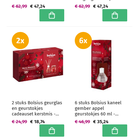
geurverspreiders 80 ml -
80 ml - grootverpakking
€ 62,99
€ 47,24
€ 62,99
€ 47,24
grootverpakking
In winkelwagen
In winkelwa
2 stuks Bolsius geurglas
6 stuks Bolsius kaneel
en geurstokjes
gember appel
cadeauset kerstmis -
geurstokjes 60 ml -
grootverpakking
grootverpakking
€ 24,99
€ 18,74
€ 46,99
€ 35,24
In winkelwagen
In winkelwa