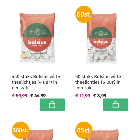
450 stuks Bolsius witte
60 stuks Bolsius witte
theelichtjes (4 uur) in
theelichtjes (6 uur) in
een zak -
een zak
grootverpakking
€ 59,99
€ 44,99
€ 11,99
€ 8,99
In winkelwagen
In winkelwa