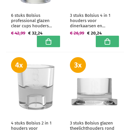
6 stuks Bolsius
3 stuks Bolsius 4 in 1
professional glazen
houders voor
clear cups houders
dinerkaarsen en
ovaal 77/72 mm -
theelichtjes 40/58 mm -
€ 42,99
€ 32,24
€ 26,99
€ 20,24
grootverpakking
grootverpakking
In winkelwagen
In winkelwa
4 stuks Bolsius 2 in 1
3 stuks Bolsius glazen
houders voor
theelichthouders rond