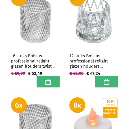
16 stuks Bolsius
12 stuks Bolsius
professional relight
professional relight
glazen houders twist
glazen houders
87/74 mm -
diamond 87/82 mm -
€ 69,99
€ 52,49
€ 62,99
€ 47,24
grootverpakking
grootverpakking
In winkelwagen
In winkelwa