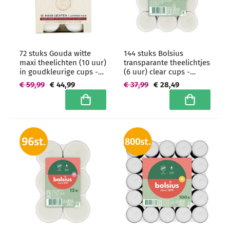
72 stuks Gouda witte
144 stuks Bolsius
maxi theelichten (10 uur)
transparante theelichtjes
in goudkleurige cups -
(6 uur) clear cups -
grootverpakking
grootverpakking
€ 59,99
€ 44,99
€ 37,99
€ 28,49
brickpack
In winkelwagen
In winkelwa