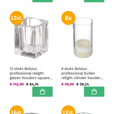
12 stuks Bolsius
8 stuks Bolsius
professional relight
professional buiten
glazen houders square
relight cilinder houders
90/70/70 mm -
150/80 mm -
€ 112,99
€ 84,74
€ 78,99
€ 59,24
grootverpakking
grootverpakking
In winkelwagen
In winkelwa