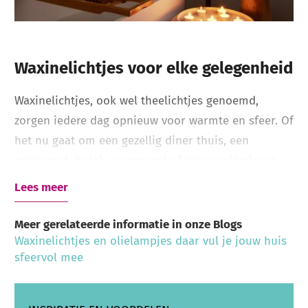
Waxinelichtjes voor elke gelegenheid
Waxinelichtjes, ook wel theelichtjes genoemd,
zorgen iedere dag opnieuw voor warmte en sfeer. Of
het nu gaat om een gezellig diner thuis, een
restaurant, hotel, evenement of stroomuitval: een
goed waxinelichtje komt altijd van pas. Bij
Lees meer
Kaarsenfakkels.nl vind je een ruim assortiment
waxinelichtjes van hoogwaardige kwaliteit die bij
Meer gerelateerde informatie in onze Blogs
correct gebruik gelijkmatig branden en een rustige
Waxinelichtjes en olielampjes daar vul je jouw huis
sfeervol mee
vlam geven. Dankzij de verschillende branduren en
uitvoeringen is er altijd een geschikt waxinelichtje
voor jouw toepassing.