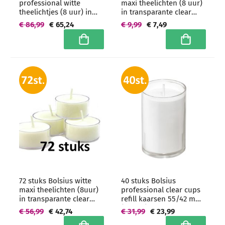
professional witte
maxi theelichten (8 uur)
theelichtjes (8 uur) in
in transparante clear
transparante clear cups -
cups
€ 86,99
€ 65,24
€ 9,99
€ 7,49
grootverpakking
In winkelwagen
In winkelwa
72 stuks Bolsius witte
40 stuks Bolsius
maxi theelichten (8uur)
professional clear cups
in transparante clear
refill kaarsen 55/42 mm
cups - grootverpakking
(16 uur) Transparant
€ 56,99
€ 42,74
€ 31,99
€ 23,99