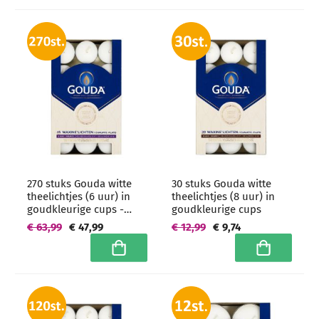
270 stuks Gouda witte
30 stuks Gouda witte
theelichtjes (6 uur) in
theelichtjes (8 uur) in
goudkleurige cups -
goudkleurige cups
grootverpakking
€ 63,99
€ 47,99
€ 12,99
€ 9,74
In winkelwagen
In winkelwa