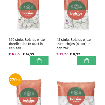
360 stuks Bolsius witte
45 stuks Bolsius witte
theelichtjes (6 uur) in
theelichtjes (8 uur) in
een zak -
een zak
grootverpakking
€ 63,99
€ 47,99
€ 11,99
€ 8,99
In winkelwagen
In winkelwa