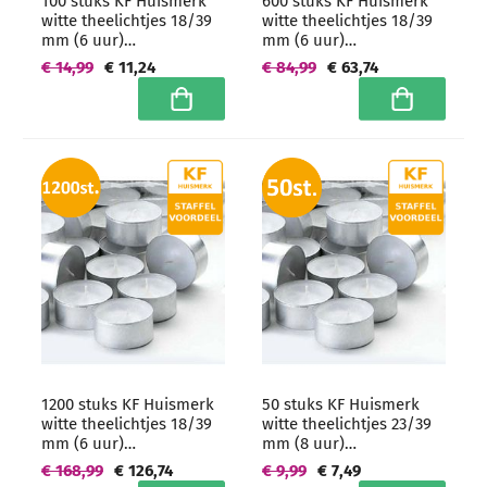
100 stuks KF Huismerk
600 stuks KF Huismerk
witte theelichtjes 18/39
witte theelichtjes 18/39
mm (6 uur)
mm (6 uur)
Hoogwaardige horeca
Hoogwaardige horeca
€ 14,99
€ 11,24
€ 84,99
€ 63,74
kwaliteit
kwaliteit -
grootverpakking
In winkelwagen
In winkelwa
1200 stuks KF Huismerk
50 stuks KF Huismerk
witte theelichtjes 18/39
witte theelichtjes 23/39
mm (6 uur)
mm (8 uur)
Hoogwaardige horeca
Hoogwaardige horeca
€ 168,99
€ 126,74
€ 9,99
€ 7,49
kwaliteit -
kwaliteit