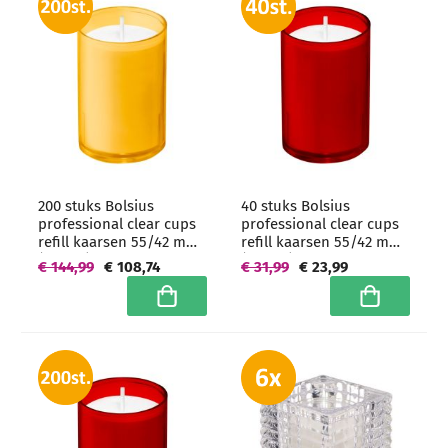
200 stuks Bolsius
40 stuks Bolsius
professional clear cups
professional clear cups
refill kaarsen 55/42 mm
refill kaarsen 55/42 mm
(16 uur) Amber -
(16 uur) Rood
€ 144,99
€ 108,74
€ 31,99
€ 23,99
grootverpakking
In winkelwagen
In winkelwa