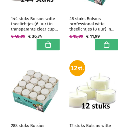
144 stuks Bolsius witte
48 stuks Bolsius
theelichtjes (6 uur) in
professional witte
transparante clear cups -
theelichtjes (8 uur) in
grootverpakking
transparante clear cups
€ 48,99
€ 36,74
€ 15,99
€ 11,99
In winkelwagen
In winkelwa
288 stuks Bolsius
12 stuks Bolsius witte