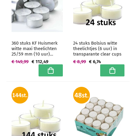
360 stuks KF Huismerk
24 stuks Bolsius witte
witte maxi theelichten
theelichtjes (6 uur) in
25/59 mm (10 uur)
transparante clear cups
Hoogwaardige horeca
€ 149,99
€ 112,49
€ 8,99
€ 6,74
kwaliteit -
grootverpakking
In winkelwagen
In winkelwa