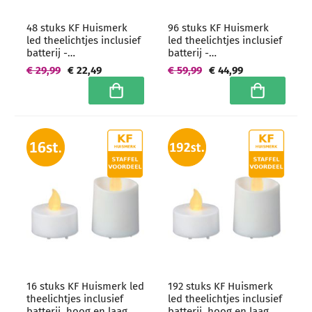
48 stuks KF Huismerk
96 stuks KF Huismerk
led theelichtjes inclusief
led theelichtjes inclusief
batterij -
batterij -
grootverpakking
grootverpakking
€ 29,99
€ 22,49
€ 59,99
€ 44,99
In winkelwagen
In winkelwa
16 stuks KF Huismerk led
192 stuks KF Huismerk
theelichtjes inclusief
led theelichtjes inclusief
batterij, hoog en laag
batterij, hoog en laag