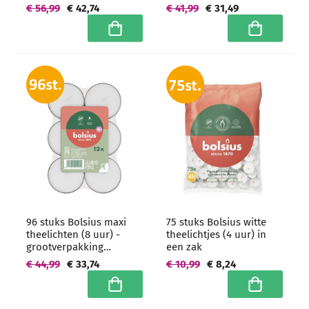
brickpack
brickpack
€ 56,99
€ 42,74
€ 41,99
€ 31,49
In winkelwagen
In winkelwa
96 stuks Bolsius maxi
75 stuks Bolsius witte
theelichten (8 uur) -
theelichtjes (4 uur) in
grootverpakking
een zak
brickpack
€ 44,99
€ 33,74
€ 10,99
€ 8,24
In winkelwagen
In winkelwa