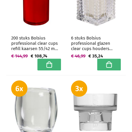
200 stuks Bolsius
6 stuks Bolsius
professional clear cups
professional glazen
refill kaarsen 55/42 mm
clear cups houders
(16 uur) Rood -
ribbed 76/58/58 mm -
€ 144,99
€ 108,74
€ 46,99
€ 35,24
grootverpakking
grootverpakking
In winkelwagen
In winkelwa