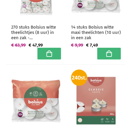
270 stuks Bolsius witte
14 stuks Bolsius witte
theelichtjes (8 uur) in
maxi theelichten (10 uur)
een zak -
in een zak
grootverpakking
€ 63,99
€ 47,99
€ 9,99
€ 7,49
In winkelwagen
In winkelwa