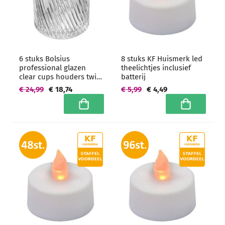
6 stuks Bolsius
8 stuks KF Huismerk led
professional glazen
theelichtjes inclusief
clear cups houders twist
batterij
76/59 mm -
€ 24,99
€ 18,74
€ 5,99
€ 4,49
grootverpakking
In winkelwagen
In winkelwa