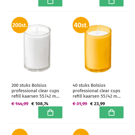
In winkelwagen
In winkelwa
200 stuks Bolsius
40 stuks Bolsius
professional clear cups
professional clear cups
refill kaarsen 55/42 mm
refill kaarsen 55/42 mm
(16 uur) Transparant -
(16 uur) Amber
€ 144,99
€ 108,74
€ 31,99
€ 23,99
grootverpakking
In winkelwagen
In winkelwa