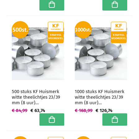
grootverpakking
In winkelwagen
In winkelwa
500 stuks KF Huismerk
1000 stuks KF Huismerk
witte theelichtjes 23/39
witte theelichtjes 23/39
mm (8 uur)
mm (8 uur)
Hoogwaardige horeca
Hoogwaardige horeca
€ 84,99
€ 63,74
€ 168,99
€ 126,74
kwaliteit -
kwaliteit -
grootverpakking
grootverpakking
In winkelwagen
In winkelwa