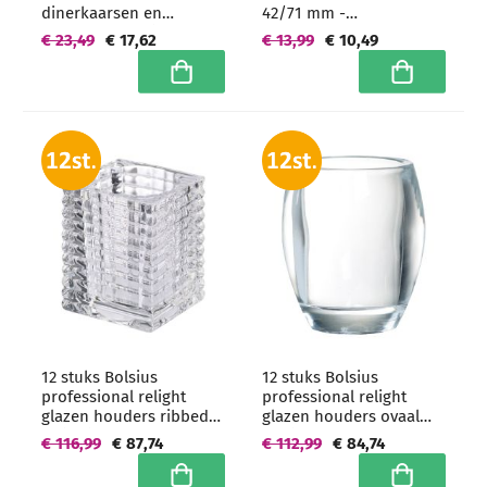
dinerkaarsen en
42/71 mm -
theelichtjes 65/60 mm -
grootverpakking
€ 23,49
€ 17,62
€ 13,99
€ 10,49
grootverpakking
In winkelwagen
In winkelwa
12 stuks Bolsius
12 stuks Bolsius
professional relight
professional relight
glazen houders ribbed
glazen houders ovaal
98/76/76 mm -
100/84 mm -
€ 116,99
€ 87,74
€ 112,99
€ 84,74
grootverpakking
grootverpakking
In winkelwagen
In winkelwa