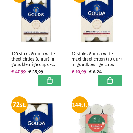
120 stuks Gouda witte
12 stuks Gouda witte
theelichtjes (8 uur) in
maxi theelichten (10 uur)
goudkleurige cups -
in goudkleurige cups
grootverpakking
€ 47,99
€ 35,99
€ 10,99
€ 8,24
In winkelwagen
In winkelwa