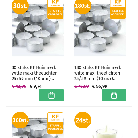
30 stuks KF Huismerk
180 stuks KF Huismerk
witte maxi theelichten
witte maxi theelichten
25/59 mm (10 uur)
25/59 mm (10 uur)
Hoogwaardige horeca
Hoogwaardige horeca
€ 12,99
€ 9,74
€ 75,99
€ 56,99
kwaliteit
kwaliteit -
grootverpakking
In winkelwagen
In winkelwa