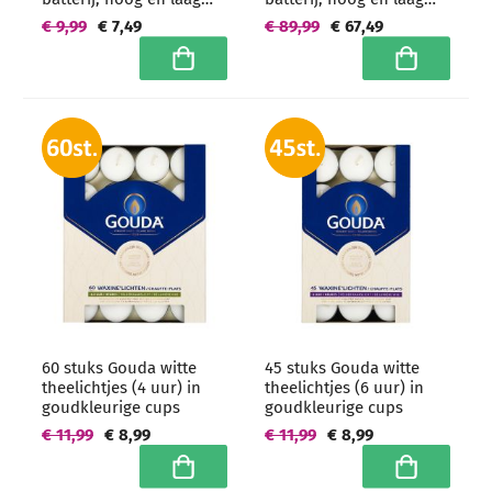
model
model - grootverpakking
€ 9,99
€ 7,49
€ 89,99
€ 67,49
In winkelwagen
In winkelwa
60 stuks Gouda witte
45 stuks Gouda witte
theelichtjes (4 uur) in
theelichtjes (6 uur) in
goudkleurige cups
goudkleurige cups
€ 11,99
€ 8,99
€ 11,99
€ 8,99
In winkelwagen
In winkelwa