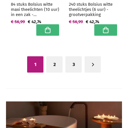
84 stuks Bolsius witte
240 stuks Bolsius witte
maxi theelichten (10 uur)
theelichtjes (6 uur) -
in een zak -
grootverpakking
grootverpakking
€ 56,99
€ 42,74
€ 56,99
€ 42,74
In winkelwagen
In winkelwa
1
2
3
U lees momenteel pagina