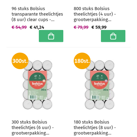
96 stuks Bolsius
800 stuks Bolsius
transparante theelichtjes
theelichtjes (4 uur) -
(8 uur) clear cups -
grootverpakking
grootverpakking
brickpack
€ 54,99
€ 41,24
€ 79,99
€ 59,99
brickpack
In winkelwagen
In winkelwa
300 stuks Bolsius
180 stuks Bolsius
theelichtjes (6 uur) -
theelichtjes (8 uur) -
grootverpakking
grootverpakking