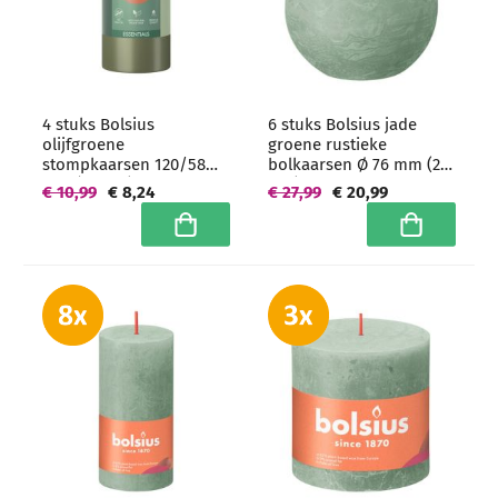
4 stuks Bolsius
6 stuks Bolsius jade
olijfgroene
groene rustieke
stompkaarsen 120/58
bolkaarsen Ø 76 mm (25
mm (33 uur) -
uur) - grootverpakking
€ 10,99
€ 8,24
€ 27,99
€ 20,99
grootverpakking
In winkelwagen
In winkelwa