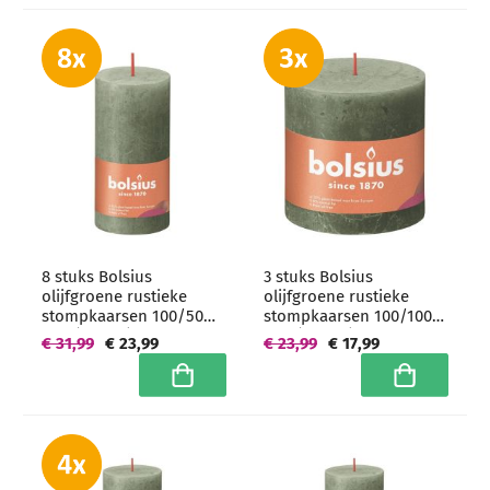
8 stuks Bolsius
3 stuks Bolsius
olijfgroene rustieke
olijfgroene rustieke
stompkaarsen 100/50
stompkaarsen 100/100
mm (30 uur) -
mm (62 uur) -
€ 31,99
€ 23,99
€ 23,99
€ 17,99
grootverpakking
grootverpakking
In winkelwagen
In winkelwa