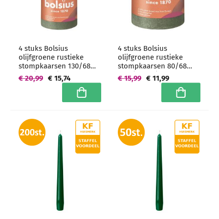
4 stuks Bolsius
4 stuks Bolsius
olijfgroene rustieke
olijfgroene rustieke
stompkaarsen 130/68
stompkaarsen 80/68
mm (60 uur) -
mm (35 uur) -
€ 20,99
€ 15,74
€ 15,99
€ 11,99
grootverpakking
grootverpakking
In winkelwagen
In winkelwa