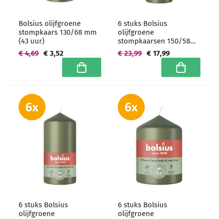
Bolsius olijfgroene
6 stuks Bolsius
stompkaars 130/68 mm
olijfgroene
(43 uur)
stompkaarsen 150/58
mm (42 uur) -
€ 4,69
€ 3,52
€ 23,99
€ 17,99
grootverpakking
In winkelwagen
In winkelwa
6 stuks Bolsius
6 stuks Bolsius
olijfgroene
olijfgroene