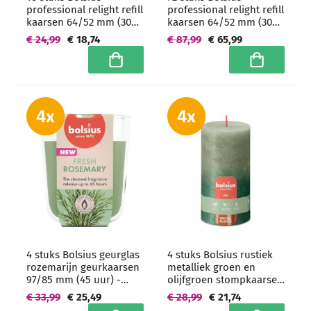
professional relight refill
professional relight refill
kaarsen 64/52 mm (30
kaarsen 64/52 mm (30
uur) Groen
uur) Groen -
€ 24,99
€ 18,74
€ 87,99
€ 65,99
grootverpakking
In winkelwagen
In winkelwa
4 stuks Bolsius geurglas
4 stuks Bolsius rustiek
rozemarijn geurkaarsen
metalliek groen en
97/85 mm (45 uur) -
olijfgroen stompkaarsen
grootverpakking
130/68 mm (60 uur) -
€ 33,99
€ 25,49
€ 28,99
€ 21,74
grootverpakking