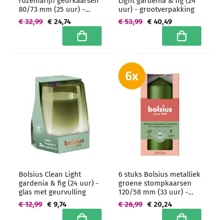
rozemarijn geurkaarsen
Light gardenia & fig (24
80/73 mm (25 uur) -
uur) - grootverpakking
grootverpakking
€ 32,99
€ 24,74
€ 53,99
€ 40,49
In winkelwagen
In winkelwa
Bolsius Clean Light
6 stuks Bolsius metalliek
gardenia & fig (24 uur) -
groene stompkaarsen
glas met geurvulling
120/58 mm (33 uur) -
grootverpakking
€ 12,99
€ 9,74
€ 26,99
€ 20,24