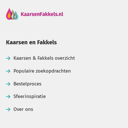
juist populair zijn tijdens de herfst en winter. Door
verschillende hoogtes en tinten te combineren
ontstaat eenvoudig een sfeervolle tafeldecoratie of
een stijlvol kaarsentableau.
Kaarsen en Fakkels
Bestel groene kaarsen eenvoudig
online
Kaarsen & Fakkels overzicht
Bij Kaarsenfakkels.nl bestel je groen gekleurde
Populaire zoekopdrachten
kaarsen eenvoudig online. Beschikbare artikelen
Bestelproces
worden zorgvuldig verpakt en snel verzonden naar
klanten in Nederland, België en Duitsland.
Sfeerinspiratie
Over ons
Veelgestelde vragen over groene
kaarsen