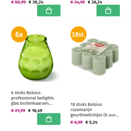
€ 50,99
€ 38,24
€ 34,99
€ 26,24
grootverpakking
Hoogwaardige horeca
kwaliteit -
In winkelwagen
In winkelwa
grootverpakking
6 stuks Bolsius
professional twilights
glas buitenkaarsen
18 stuks Bolsius
104/99 mm (70 uur) Lime
rozemarijn
€ 21,99
€ 16,49
- grootverpakking
geurtheelichtjes (6 uur)
clear cups
In winkelwagen
€ 6,99
€ 5,24