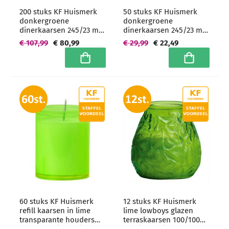
200 stuks KF Huismerk
50 stuks KF Huismerk
donkergroene
donkergroene
dinerkaarsen 245/23 mm
dinerkaarsen 245/23 mm
(7 uur) Hoogwaardige
(7 uur) Hoogwaardige
€ 107,99
€ 80,99
€ 29,99
€ 22,49
horeca kwaliteit -
horeca kwaliteit -
grootverpakking
grootverpakking
In winkelwagen
In winkelwa
60 stuks KF Huismerk
12 stuks KF Huismerk
refill kaarsen in lime
lime lowboys glazen
transparante houders
terraskaarsen 100/100
64/51 mm (24 uur) -
mm (70 uur)