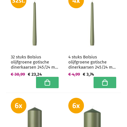
32 stuks Bolsius
4 stuks Bolsius
olijfgroene gotische
olijfgroene gotische
dinerkaarsen 245/24 mm
dinerkaarsen 245/24 mm
(7 uur) -
(7 uur)
€ 30,99
€ 23,24
€ 4,99
€ 3,74
grootverpakking
In winkelwagen
In winkelwa