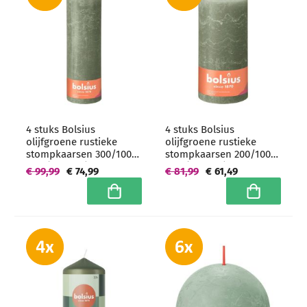
4 stuks Bolsius
4 stuks Bolsius
olijfgroene rustieke
olijfgroene rustieke
stompkaarsen 300/100
stompkaarsen 200/100
mm (200 uur) -
mm (125 uur) -
€ 99,99
€ 74,99
€ 81,99
€ 61,49
grootverpakking
grootverpakking
In winkelwagen
In winkelwa