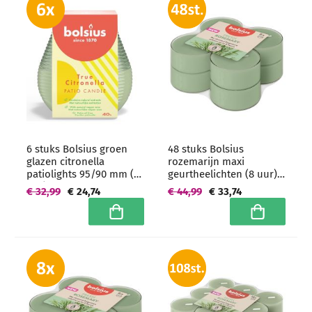
6 stuks Bolsius groen
48 stuks Bolsius
glazen citronella
rozemarijn maxi
patiolights 95/90 mm (72
geurtheelichten (8 uur)
uur) - grootverpakking
clear cups -
€ 32,99
€ 24,74
€ 44,99
€ 33,74
grootverpakking
In winkelwagen
In winkelwa