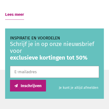
Verkrijgbaar in verschillende
Lees meer
soorten kaarsen
Bij Kaarsenfakkels.nl vind je een ruim assortiment
kaarsen
in verschillende groentinten. Kies uit
INSPIRATIE EN VOORDELEN
stijlvolle
Schrijf je in op onze nieuwsbrief
stompkaarsen
, elegante
dinerkaarsen
en
voor
sfeervolle
rustieke kaarsen
. Afhankelijk van het
exclusieve kortingen tot 50%
merk en de collectie zijn verschillende maten en
uitvoeringen beschikbaar.
E-mailadres
Perfect voor ieder seizoen
Inschrijven
Je kunt je altijd afmelden
Groene kaarsen worden het hele jaar gebruikt.
Lichte groentinten sluiten mooi aan bij de lente en
zomer, terwijl olijfgroen, mosgroen en donkergroen