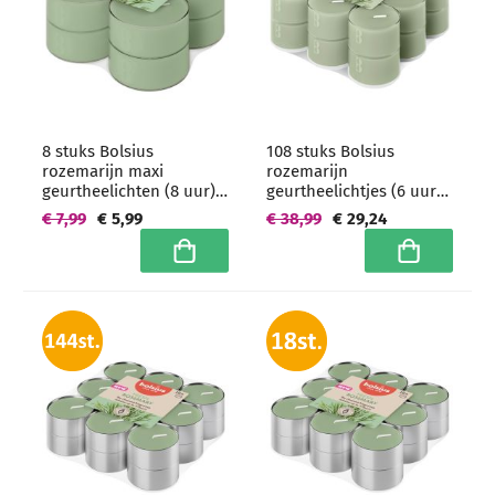
8 stuks Bolsius
108 stuks Bolsius
rozemarijn maxi
rozemarijn
geurtheelichten (8 uur)
geurtheelichtjes (6 uur)
clear cups
clear cups -
€ 7,99
€ 5,99
€ 38,99
€ 29,24
grootverpakking
In winkelwagen
In winkelwa