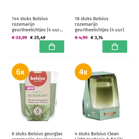
144 stuks Bolsius
18 stuks Bolsius
rozemarijn
rozemarijn
geurtheelichtjes (4 uur) -
geurtheelichtjes (4 uur)
grootverpakking
€ 33,99
€ 25,49
€ 4,99
€ 3,74
In winkelwagen
In winkelwa
6 stuks Bolsius geurglas
4 stuks Bolsius Clean