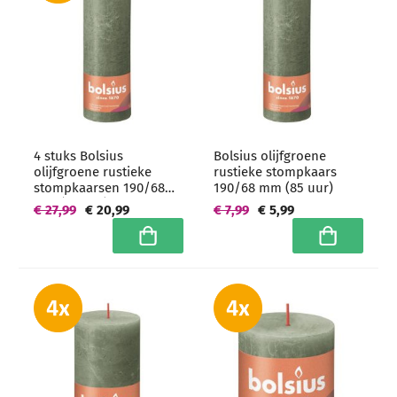
4 stuks Bolsius
Bolsius olijfgroene
olijfgroene rustieke
rustieke stompkaars
stompkaarsen 190/68
190/68 mm (85 uur)
mm (85 uur) -
€ 27,99
€ 20,99
€ 7,99
€ 5,99
grootverpakking
In winkelwagen
In winkelwa