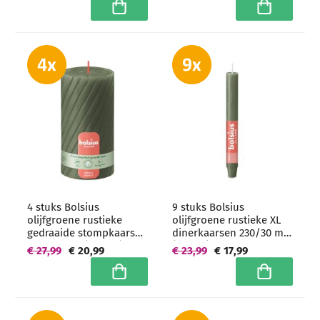
In winkelwagen
In winkelwa
4 stuks Bolsius
9 stuks Bolsius
olijfgroene rustieke
olijfgroene rustieke XL
gedraaide stompkaarsen
dinerkaarsen 230/30 mm
130/68 mm (60 uur) -
(15 uur)
€ 27,99
€ 20,99
€ 23,99
€ 17,99
grootverpakking
In winkelwagen
In winkelwa