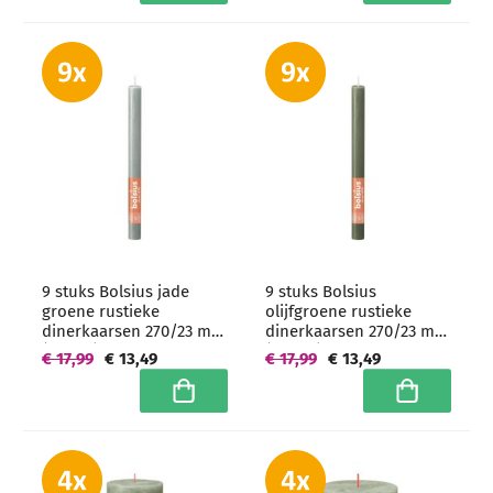
9 stuks Bolsius jade
9 stuks Bolsius
groene rustieke
olijfgroene rustieke
dinerkaarsen 270/23 mm
dinerkaarsen 270/23 mm
(13 uur)
(13 uur)
€ 17,99
€ 13,49
€ 17,99
€ 13,49
In winkelwagen
In winkelwa