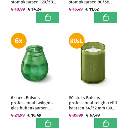
stompkaarsen 120/58
stompkaarsen 80/58
mm (33 uur) -
mm (17 uur) -
€ 18,99
€ 14,24
€ 15,49
€ 11,62
grootverpakking
grootverpakking
In winkelwagen
In winkelwa
6 stuks Bolsius
80 stuks Bolsius
professional twilights
professional relight refill
glas buitenkaarsen
kaarsen 64/52 mm (30
104/99 mm (70 uur)
uur) Groen -
€ 21,99
€ 16,49
€ 89,99
€ 67,49
Groen - grootverpakking
grootverpakking
In winkelwagen
In winkelwa