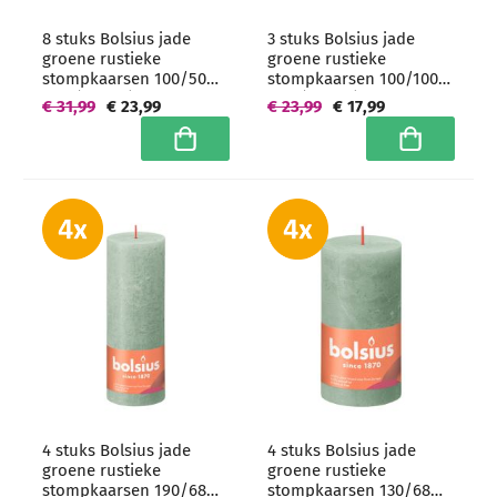
8 stuks Bolsius jade
3 stuks Bolsius jade
groene rustieke
groene rustieke
stompkaarsen 100/50
stompkaarsen 100/100
mm (30 uur) -
mm (62 uur) -
€ 31,99
€ 23,99
€ 23,99
€ 17,99
grootverpakking
grootverpakking
In winkelwagen
In winkelwa
4 stuks Bolsius jade
4 stuks Bolsius jade
groene rustieke
groene rustieke
stompkaarsen 190/68
stompkaarsen 130/68