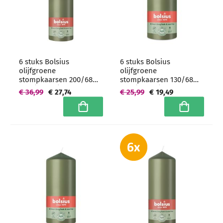
6 stuks Bolsius
6 stuks Bolsius
olijfgroene
olijfgroene
stompkaarsen 200/68
stompkaarsen 130/68
mm (75 uur) -
mm (43 uur) -
€ 36,99
€ 27,74
€ 25,99
€ 19,49
grootverpakking
grootverpakking
In winkelwagen
In winkelwa