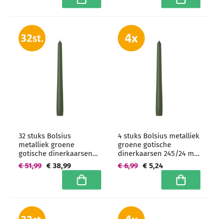
In winkelwagen
In winkelwa
32 stuks Bolsius
4 stuks Bolsius metalliek
metalliek groene
groene gotische
gotische dinerkaarsen
dinerkaarsen 245/24 mm
245/24 mm (7 uur) -
(7 uur)
€ 51,99
€ 38,99
€ 6,99
€ 5,24
grootverpakking
In winkelwagen
In winkelwa