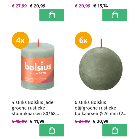
mm (85 uur) -
mm (60 uur) -
€ 27,99
€ 20,99
€ 20,99
€ 15,74
grootverpakking
grootverpakking
In winkelwagen
In winkelwa
4 stuks Bolsius jade
6 stuks Bolsius
groene rustieke
olijfgroene rustieke
stompkaarsen 80/68
bolkaarsen Ø 76 mm (25
mm (35 uur) -
uur) - grootverpakking
€ 15,99
€ 11,99
€ 27,99
€ 20,99
grootverpakking
In winkelwagen
In winkelwa