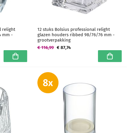
 relight
12 stuks Bolsius professional relight
4 mm -
glazen houders ribbed 98/76/76 mm -
grootverpakking
€ 116,99
€ 87,74
In winkelwagen
In winkelwa