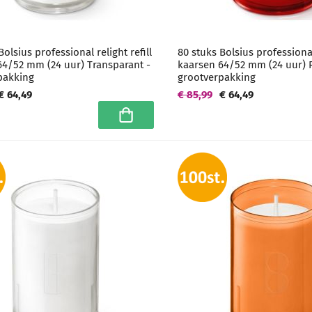
Bolsius professional relight refill
80 stuks Bolsius professional 
64/52 mm (24 uur) Transparant -
kaarsen 64/52 mm (24 uur) 
pakking
grootverpakking
€ 64,49
€ 85,99
€ 64,49
In winkelwagen