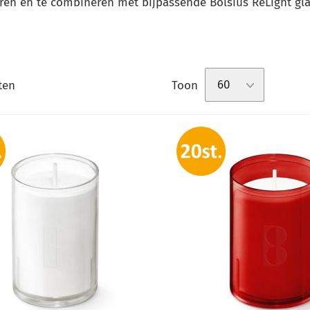
ren en te combineren met bijpassende Bolsius ReLight gla
Toon
ten