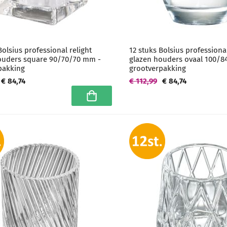
Bolsius professional relight
12 stuks Bolsius professional
ouders square 90/70/70 mm -
glazen houders ovaal 100/8
pakking
grootverpakking
€ 84,74
€ 112,99
€ 84,74
In winkelwagen