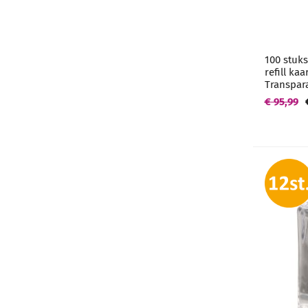
100 stuks
refill ka
Transpar
€ 95,99