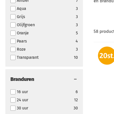
Amber
7
en brandu
Aqua
3
Grijs
3
Olijfgroen
3
58
produc
Oranje
5
Paars
4
Roze
3
Transparant
10
Branduren
16 uur
6
24 uur
12
30 uur
30