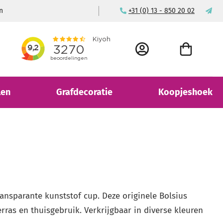
n
Voor consument & bedrijf
+31 (0) 13 - 850 20 02
ma
ACCOUNT
WINKELWAGEN
len
Grafdecoratie
Koopjeshoek
ansparante kunststof cup. Deze originele Bolsius
erras en thuisgebruik. Verkrijgbaar in diverse kleuren