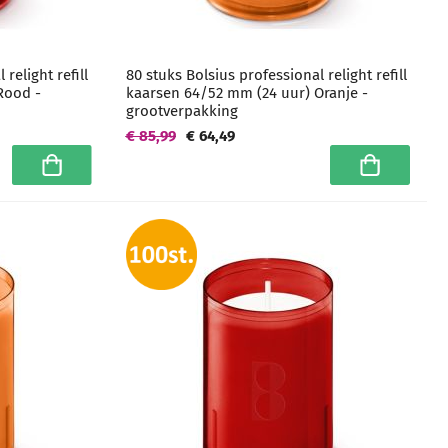
relight refill
80 stuks Bolsius professional relight refill
Rood -
kaarsen 64/52 mm (24 uur) Oranje -
grootverpakking
€ 85,99
€ 64,49
In winkelwagen
In winkelwa