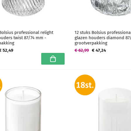
Bolsius professional relight
12 stuks Bolsius professional
ouders twist 87/74 mm -
glazen houders diamond 87
pakking
grootverpakking
€ 52,49
€ 62,99
€ 47,24
In winkelwagen