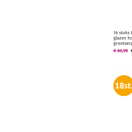
16 stuks 
glazen h
grootver
€ 69,99