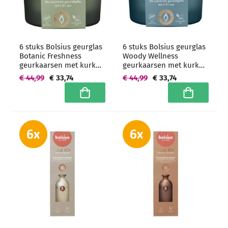
6 stuks Bolsius geurglas
6 stuks Bolsius geurglas
Botanic Freshness
Woody Wellness
geurkaarsen met kurk
geurkaarsen met kurk
deksel 66/83 mm (21
deksel 66/83 mm (21
€ 44,99
€ 33,74
€ 44,99
€ 33,74
uur) - grootverpakking
uur) - grootverpakking
In winkelwagen
In winkelwa