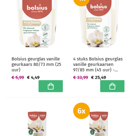
Bolsius geurglas vanille
4 stuks Bolsius geurglas
geurkaars 80/73 mm (25
vanille geurkaarsen
uur)
97/85 mm (45 uur) -
grootverpakking
€ 5,99
€ 4,49
€ 33,99
€ 25,49
In winkelwagen
In winkelwa