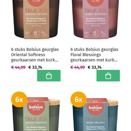
6 stuks Bolsius geurglas
6 stuks Bolsius geurglas
Oriental Softness
Floral Blessings
geurkaarsen met kurk
geurkaarsen met kurk
deksel 66/83 mm (21
deksel 66/83 mm (21
€ 44,99
€ 33,74
€ 44,99
€ 33,74
uur) - grootverpakking
uur) - grootverpakking
In winkelwagen
In winkelwa