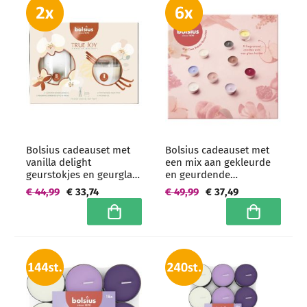
Bolsius cadeauset met
Bolsius cadeauset met
vanilla delight
een mix aan gekleurde
geurstokjes en geurglas
en geurdende
kaars - 2 giftsets -
theelichtjes - 6 giftsets -
€ 44,99
€ 33,74
€ 49,99
€ 37,49
grootverpakking
grootverpakking
In winkelwagen
In winkelwa