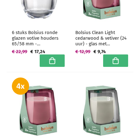
6 stuks Bolsius ronde
Bolsius Clean Light
glazen votive houders
cedarwood & vetiver (24
65/58 mm -
uur) - glas met
grootverpakking voor
geurvulling
€ 22,99
€ 17,24
€ 12,99
€ 9,74
votive kaarsen
In winkelwagen
In winkelwa