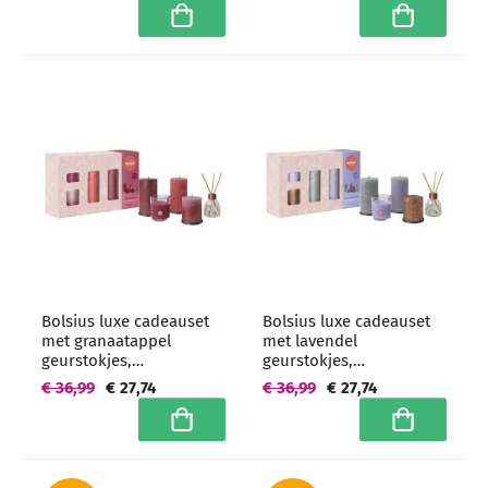
In winkelwagen
In winkelwa
Bolsius luxe cadeauset
Bolsius luxe cadeauset
met granaatappel
met lavendel
geurstokjes,
geurstokjes,
geurkaarsen, kaarsen en
geurkaarsen, kaarsen en
€ 36,99
€ 27,74
€ 36,99
€ 27,74
onderzetters
onderzetters
In winkelwagen
In winkelwa