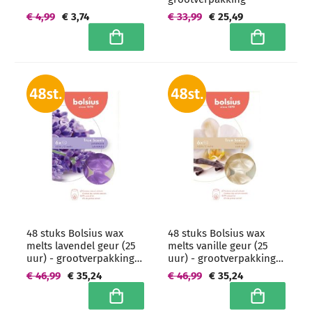
€ 4,99
€ 3,74
€ 33,99
€ 25,49
In winkelwagen
In winkelwa
48 stuks Bolsius wax
48 stuks Bolsius wax
melts lavendel geur (25
melts vanille geur (25
uur) - grootverpakking
uur) - grootverpakking
geurchips
geurchips
€ 46,99
€ 35,24
€ 46,99
€ 35,24
In winkelwagen
In winkelwa