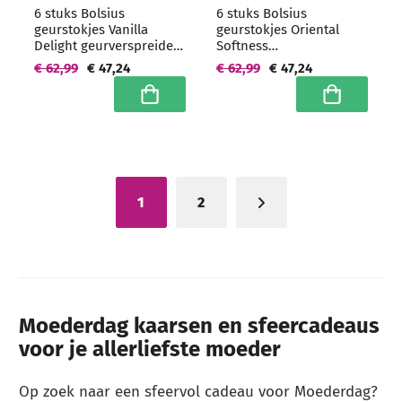
6 stuks Bolsius
6 stuks Bolsius
geurstokjes Vanilla
geurstokjes Oriental
Delight geurverspreiders
Softness
80 ml - grootverpakking
geurverspreiders 80 ml -
€ 62,99
€ 47,24
€ 62,99
€ 47,24
grootverpakking
In winkelwagen
In winkelwa
1
2
U lees momenteel pagina
Moederdag kaarsen en sfeercadeaus
voor je allerliefste moeder
Op zoek naar een sfeervol cadeau voor Moederdag?