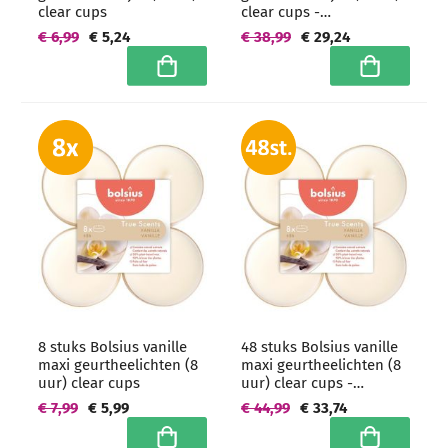
clear cups
clear cups -
grootverpakking
€ 6,99
€ 5,24
€ 38,99
€ 29,24
In winkelwagen
In winkelwa
8 stuks Bolsius vanille
48 stuks Bolsius vanille
maxi geurtheelichten (8
maxi geurtheelichten (8
uur) clear cups
uur) clear cups -
grootverpakking
€ 7,99
€ 5,99
€ 44,99
€ 33,74
In winkelwagen
In winkelwa