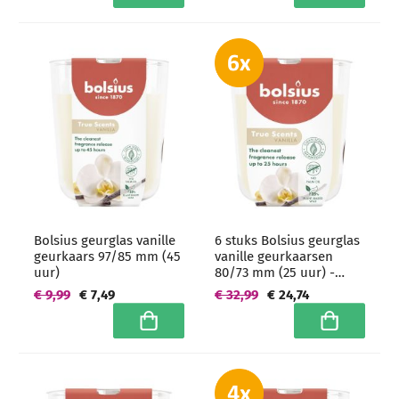
Bolsius geurglas vanille
6 stuks Bolsius geurglas
geurkaars 97/85 mm (45
vanille geurkaarsen
uur)
80/73 mm (25 uur) -
grootverpakking
€ 9,99
€ 7,49
€ 32,99
€ 24,74
In winkelwagen
In winkelwa