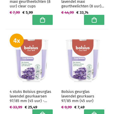
maxi geurtheelichten (8
lavendel maxi
uur) clear cups
geurtheelichten (8 uur)
clear cups -
€ 7,99
€ 5,99
€ 44,99
€ 33,74
grootverpakking
In winkelwagen
In winkelwa
4 stuks Bolsius geurglas
Bolsius geurglas
lavendel geurkaarsen
lavendel geurkaars
97/85 mm (45 uur) -
97/85 mm (45 uur)
grootverpakking
€ 33,99
€ 25,49
€ 9,99
€ 7,49