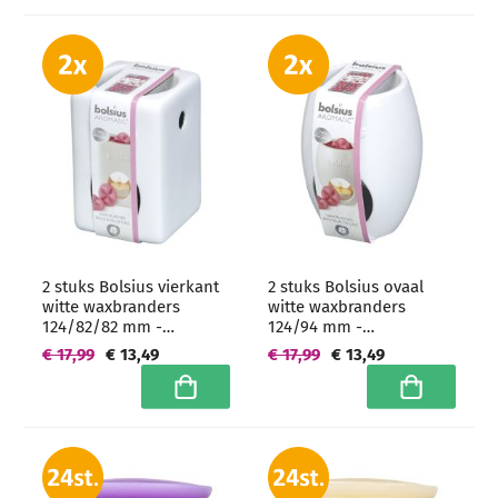
2 stuks Bolsius vierkant
2 stuks Bolsius ovaal
witte waxbranders
witte waxbranders
124/82/82 mm -
124/94 mm -
grootverpakking
grootverpakking
€ 17,99
€ 13,49
€ 17,99
€ 13,49
In winkelwagen
In winkelwa