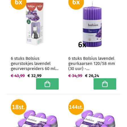
6 stuks Bolsius
6 stuks Bolsius lavendel
geurstokjes lavendel
geurkaarsen 120/58 mm
geurverspreiders 60 ml -
(30 uur) -
grootverpakking
grootverpakking
€ 43,99
€ 32,99
€ 34,99
€ 26,24
In winkelwagen
In winkelwa