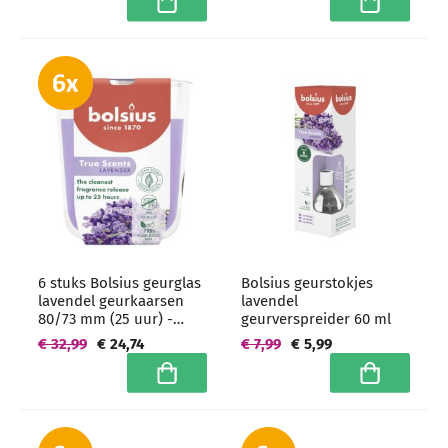
In winkelwagen
In winkelwa
6 stuks Bolsius geurglas
Bolsius geurstokjes
lavendel geurkaarsen
lavendel
80/73 mm (25 uur) -
geurverspreider 60 ml
grootverpakking
€ 32,99
€ 24,74
€ 7,99
€ 5,99
In winkelwagen
In winkelwa