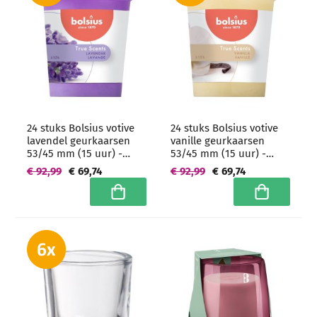
24 stuks Bolsius votive
24 stuks Bolsius votive
lavendel geurkaarsen
vanille geurkaarsen
53/45 mm (15 uur) -
53/45 mm (15 uur) -
grootverpakking
grootverpakking
€ 92,99
€ 69,74
€ 92,99
€ 69,74
In winkelwagen
In winkelwa