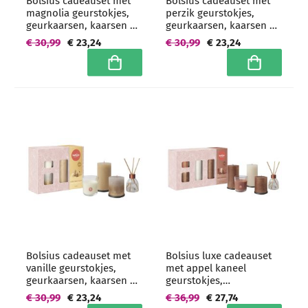
Bolsius cadeauset met
Bolsius cadeauset met
magnolia geurstokjes,
perzik geurstokjes,
geurkaarsen, kaarsen en
geurkaarsen, kaarsen en
onderzetters
onderzetters
€ 30,99
€ 23,24
€ 30,99
€ 23,24
In winkelwagen
In winkelwa
Bolsius cadeauset met
Bolsius luxe cadeauset
vanille geurstokjes,
met appel kaneel
geurkaarsen, kaarsen en
geurstokjes,
onderzetters
geurkaarsen, kaarsen en
€ 30,99
€ 23,24
€ 36,99
€ 27,74
onderzetters