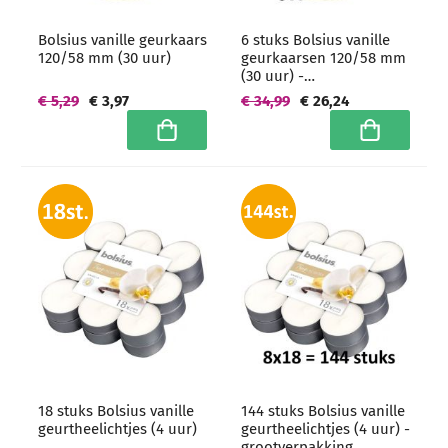
Bolsius vanille geurkaars
6 stuks Bolsius vanille
120/58 mm (30 uur)
geurkaarsen 120/58 mm
(30 uur) -
grootverpakking
€ 5,29
€ 3,97
€ 34,99
€ 26,24
In winkelwagen
In winkelwa
18 stuks Bolsius vanille
144 stuks Bolsius vanille
geurtheelichtjes (4 uur)
geurtheelichtjes (4 uur) -
grootverpakking