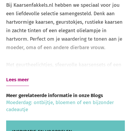
Bij Kaarsenfakkels.nl hebben we speciaal voor jou
een liefdevolle selectie samengesteld. Denk aan
hartvormige kaarsen, geurstokjes, rustieke kaarsen
in zachte tinten of een elegant olielampje in
hartvorm. Perfect om je waardering te tonen aan je
moeder, oma of een andere dierbare vrouw.
Met geurtheelichtjes, sfeervolle kaarsensets of een
subtiele geurkaars geef je warmte en sfeer cadeau.
Lees meer
Of je nu iets kleins zoekt of juist iets bijzonders, in
ons assortiment vind je cadeaus voor verschillende
Meer gerelateerde informatie in onze Blogs
smaken en woonstijlen.
Moederdag: ontbijtje, bloemen of een bijzonder
cadeautje
Laat je inspireren en maak van Moederdag een
warm moment vol licht en liefde.