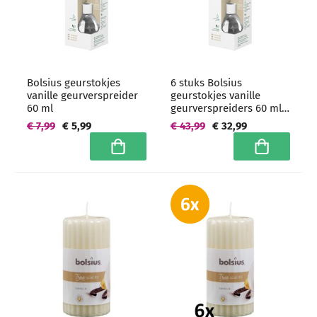
Bolsius geurstokjes
6 stuks Bolsius
vanille geurverspreider
geurstokjes vanille
60 ml
geurverspreiders 60 ml -
grootverpakking
€ 7,99
€ 5,99
€ 43,99
€ 32,99
In winkelwagen
In winkelwa