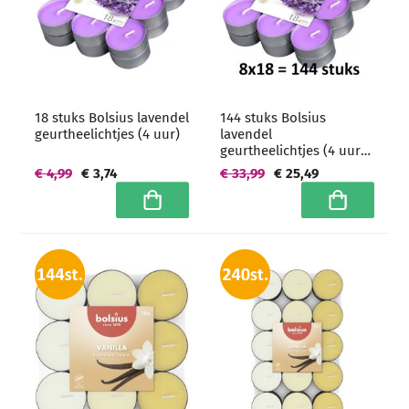
18 stuks Bolsius lavendel
144 stuks Bolsius
geurtheelichtjes (4 uur)
lavendel
geurtheelichtjes (4 uur) -
grootverpakking
€ 4,99
€ 3,74
€ 33,99
€ 25,49
In winkelwagen
In winkelwa