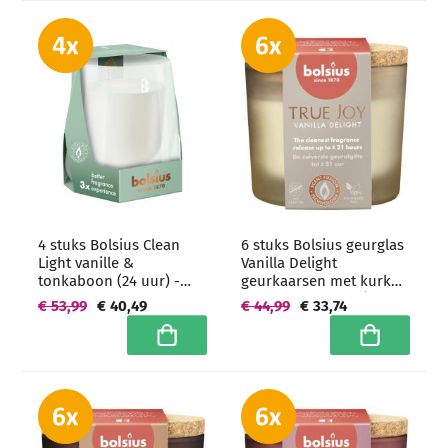
4 stuks Bolsius Clean
6 stuks Bolsius geurglas
Light vanille &
Vanilla Delight
tonkaboon (24 uur) -
geurkaarsen met kurk
grootverpakking
deksel 66/83 mm (21
€ 53,99
€ 40,49
€ 44,99
€ 33,74
uur) - grootverpakking
In winkelwagen
In winkelwa