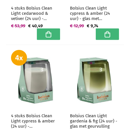
4 stuks Bolsius Clean
Bolsius Clean Light
Light cedarwood &
cypress & amber (24
vetiver (24 uur) -
uur) - glas met
grootverpakking
geurvulling
€ 53,99
€ 40,49
€ 12,99
€ 9,74
In winkelwagen
In winkelwa
4 stuks Bolsius Clean
Bolsius Clean Light
Light cypress & amber
gardenia & fig (24 uur) -
(24 uur) -
glas met geurvulling