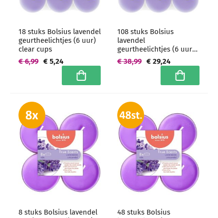
18 stuks Bolsius lavendel
108 stuks Bolsius
geurtheelichtjes (6 uur)
lavendel
clear cups
geurtheelichtjes (6 uur)
clear cups -
€ 6,99
€ 5,24
€ 38,99
€ 29,24
grootverpakking
In winkelwagen
In winkelwa
8 stuks Bolsius lavendel
48 stuks Bolsius