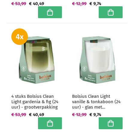
grootverpakking
€ 53,99
€ 40,49
€ 12,99
€ 9,74
In winkelwagen
In winkelwa
4 stuks Bolsius Clean
Bolsius Clean Light
Light gardenia & fig (24
vanille & tonkaboon (24
uur) - grootverpakking
uur) - glas met
geurvulling
€ 53,99
€ 40,49
€ 12,99
€ 9,74
In winkelwagen
In winkelwa