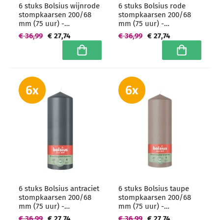
6 stuks Bolsius wijnrode
6 stuks Bolsius rode
stompkaarsen 200/68
stompkaarsen 200/68
mm (75 uur) -
mm (75 uur) -
grootverpakking
grootverpakking
€ 36,99
€ 27,74
€ 36,99
€ 27,74
In winkelwagen
In winkelwa
6 stuks Bolsius antraciet
6 stuks Bolsius taupe
stompkaarsen 200/68
stompkaarsen 200/68
mm (75 uur) -
mm (75 uur) -
grootverpakking
grootverpakking
€ 36,99
€ 27,74
€ 36,99
€ 27,74