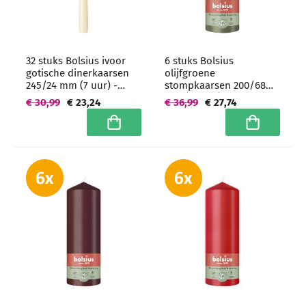
32 stuks Bolsius ivoor
6 stuks Bolsius
gotische dinerkaarsen
olijfgroene
245/24 mm (7 uur) -
stompkaarsen 200/68
grootverpakking
mm (75 uur) -
€ 30,99
€ 23,24
€ 36,99
€ 27,74
grootverpakking
In winkelwagen
In winkelwa