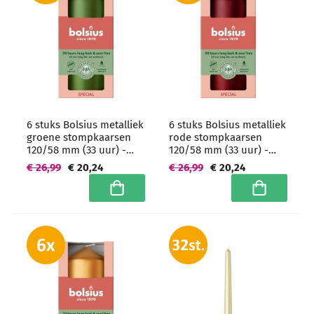
6 stuks Bolsius metalliek
6 stuks Bolsius metalliek
groene stompkaarsen
rode stompkaarsen
120/58 mm (33 uur) -
120/58 mm (33 uur) -
grootverpakking
grootverpakking
€ 26,99
€ 20,24
€ 26,99
€ 20,24
In winkelwagen
In winkelwa