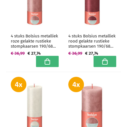
4 stuks Bolsius metalliek
4 stuks Bolsius metalliek
roze gelakte rustieke
rood gelakte rustieke
stompkaarsen 190/68
stompkaarsen 190/68
mm (85 uur) -
mm (85 uur) -
€ 36,99
€ 27,74
€ 36,99
€ 27,74
grootverpakking
grootverpakking
In winkelwagen
In winkelwa