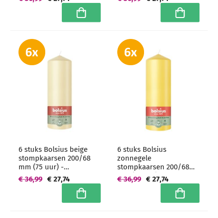
In winkelwagen
In winkelwa
6 stuks Bolsius beige
6 stuks Bolsius
stompkaarsen 200/68
zonnegele
mm (75 uur) -
stompkaarsen 200/68
grootverpakking
mm (75 uur) -
€ 36,99
€ 27,74
€ 36,99
€ 27,74
grootverpakking
In winkelwagen
In winkelwa