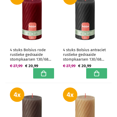
4 stuks Bolsius rode
4 stuks Bolsius antraciet
rustieke gedraaide
rustieke gedraaide
stompkaarsen 130/68
stompkaarsen 130/68
mm (60 uur) -
mm (60 uur) -
€ 27,99
€ 20,99
€ 27,99
€ 20,99
grootverpakking Twist
grootverpakking
In winkelwagen
In winkelwa