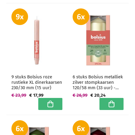
9 stuks Bolsius roze
6 stuks Bolsius metalliek
rustieke XL dinerkaarsen
zilver stompkaarsen
230/30 mm (15 uur)
120/58 mm (33 uur) -
grootverpakking
€ 23,99
€ 17,99
€ 26,99
€ 20,24
In winkelwagen
In winkelwa