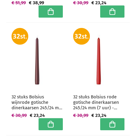
(7 uur) -
(7 uur) -
€ 51,99
€ 38,99
€ 30,99
€ 23,24
grootverpakking
grootverpakking
In winkelwagen
In winkelwa
32 stuks Bolsius
32 stuks Bolsius rode
wijnrode gotische
gotische dinerkaarsen
dinerkaarsen 245/24 mm
245/24 mm (7 uur) -
(7 uur) -
grootverpakking
€ 30,99
€ 23,24
€ 30,99
€ 23,24
grootverpakking
In winkelwagen
In winkelwa