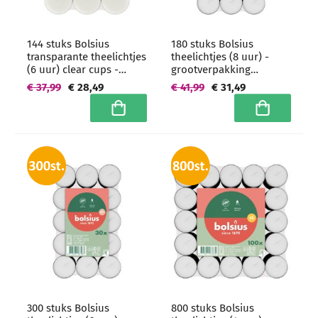
144 stuks Bolsius
180 stuks Bolsius
transparante theelichtjes
theelichtjes (8 uur) -
(6 uur) clear cups -
grootverpakking
grootverpakking
brickpack
€ 37,99
€ 28,49
€ 41,99
€ 31,49
brickpack
In winkelwagen
In winkelwa
300 stuks Bolsius
800 stuks Bolsius