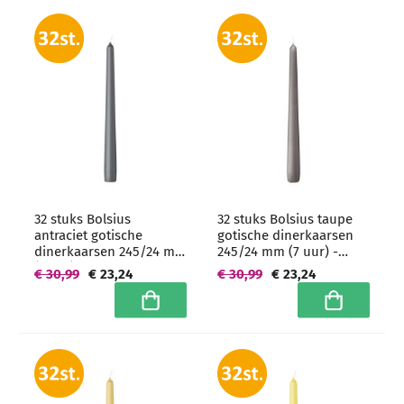
32 stuks Bolsius
32 stuks Bolsius taupe
antraciet gotische
gotische dinerkaarsen
dinerkaarsen 245/24 mm
245/24 mm (7 uur) -
(7 uur) -
grootverpakking
€ 30,99
€ 23,24
€ 30,99
€ 23,24
grootverpakking
In winkelwagen
In winkelwa