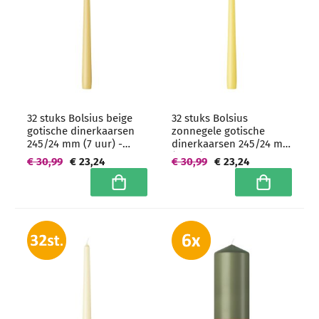
32 stuks Bolsius beige
32 stuks Bolsius
gotische dinerkaarsen
zonnegele gotische
245/24 mm (7 uur) -
dinerkaarsen 245/24 mm
grootverpakking
(7 uur) -
€ 30,99
€ 23,24
€ 30,99
€ 23,24
grootverpakking
In winkelwagen
In winkelwa