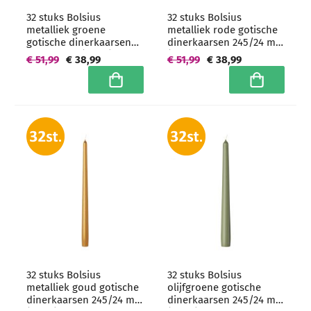
32 stuks Bolsius
32 stuks Bolsius
metalliek groene
metalliek rode gotische
gotische dinerkaarsen
dinerkaarsen 245/24 mm
245/24 mm (7 uur) -
(7 uur) -
€ 51,99
€ 38,99
€ 51,99
€ 38,99
grootverpakking
grootverpakking
In winkelwagen
In winkelwa
32 stuks Bolsius
32 stuks Bolsius
metalliek goud gotische
olijfgroene gotische
dinerkaarsen 245/24 mm
dinerkaarsen 245/24 mm