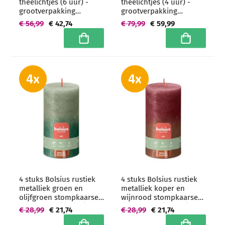
theelichtjes (6 uur) -
theelichtjes (4 uur) -
grootverpakking
grootverpakking
brickpack
brickpack
€ 56,99
€ 42,74
€ 79,99
€ 59,99
In winkelwagen
In winkelwa
4 stuks Bolsius rustiek
4 stuks Bolsius rustiek
metalliek groen en
metalliek koper en
olijfgroen stompkaarsen
wijnrood stompkaarsen
130/68 mm (60 uur) -
130/68 mm (60 uur) -
€ 28,99
€ 21,74
€ 28,99
€ 21,74
grootverpakking
grootverpakking