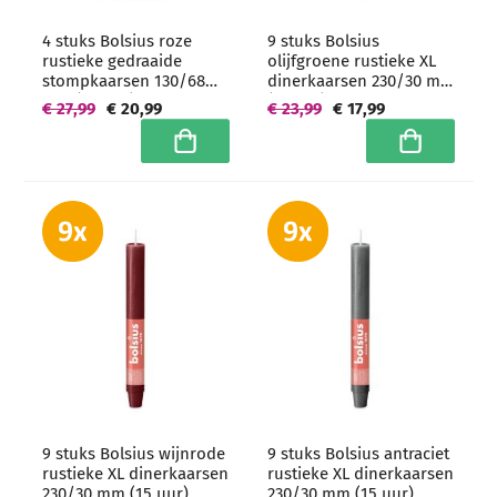
4 stuks Bolsius roze
9 stuks Bolsius
rustieke gedraaide
olijfgroene rustieke XL
stompkaarsen 130/68
dinerkaarsen 230/30 mm
mm (60 uur) -
(15 uur)
€ 27,99
€ 20,99
€ 23,99
€ 17,99
grootverpakking
In winkelwagen
In winkelwa
9 stuks Bolsius wijnrode
9 stuks Bolsius antraciet
rustieke XL dinerkaarsen
rustieke XL dinerkaarsen
230/30 mm (15 uur)
230/30 mm (15 uur)