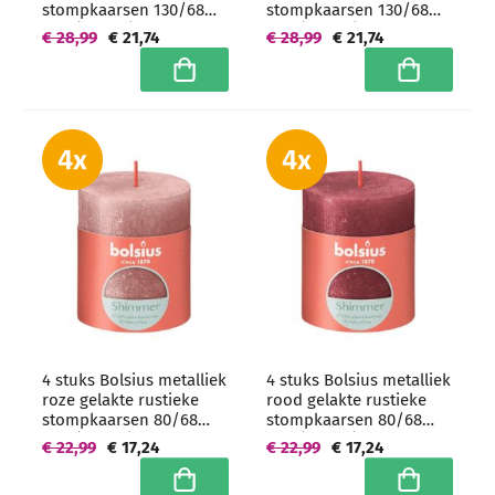
stompkaarsen 130/68
stompkaarsen 130/68
mm (60 uur) -
mm (60 uur) -
€ 28,99
€ 21,74
€ 28,99
€ 21,74
grootverpakking
grootverpakking
In winkelwagen
In winkelwa
4 stuks Bolsius metalliek
4 stuks Bolsius metalliek
roze gelakte rustieke
rood gelakte rustieke
stompkaarsen 80/68
stompkaarsen 80/68
mm (35 uur) -
mm (35 uur) -
€ 22,99
€ 17,24
€ 22,99
€ 17,24
grootverpakking
grootverpakking
In winkelwagen
In winkelwa