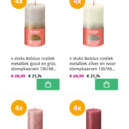
4 stuks Bolsius rustiek
4 stuks Bolsius rustiek
metalliek goud en grijs
metalliek zilver en ivoor
stompkaarsen 130/68
stompkaarsen 130/68
mm (60 uur) -
mm (60 uur) -
€ 28,99
€ 21,74
€ 28,99
€ 21,74
grootverpakking
grootverpakking
In winkelwagen
In winkelwa