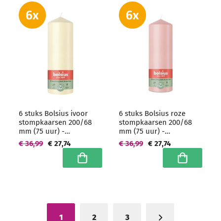
6 stuks Bolsius ivoor
6 stuks Bolsius roze
stompkaarsen 200/68
stompkaarsen 200/68
mm (75 uur) -
mm (75 uur) -
grootverpakking
grootverpakking
€ 36,99
€ 27,74
€ 36,99
€ 27,74
In winkelwagen
In winkelwa
1
2
3
U lees momenteel pagina