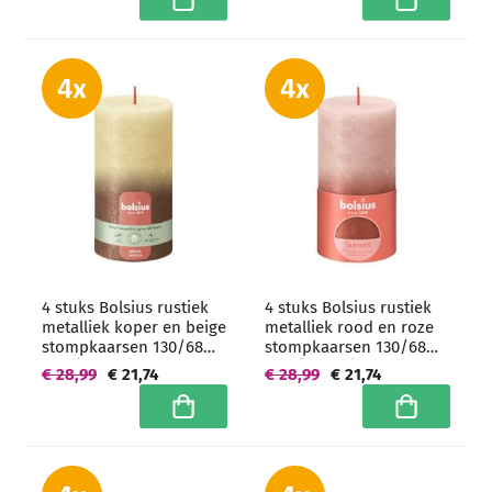
In winkelwagen
In winkelwa
4 stuks Bolsius rustiek
4 stuks Bolsius rustiek
metalliek koper en beige
metalliek rood en roze
stompkaarsen 130/68
stompkaarsen 130/68
mm (60 uur) -
mm (60 uur) -
€ 28,99
€ 21,74
€ 28,99
€ 21,74
grootverpakking
grootverpakking
In winkelwagen
In winkelwa