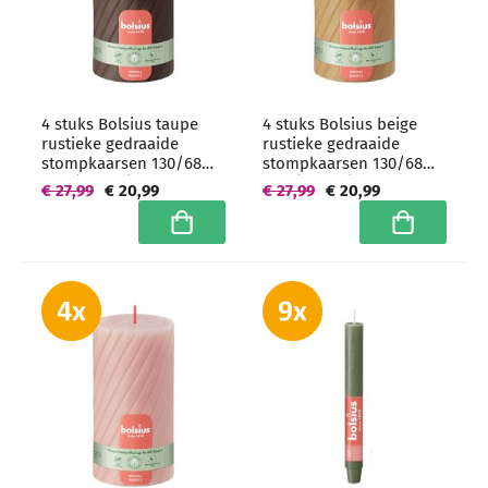
4 stuks Bolsius taupe
4 stuks Bolsius beige
rustieke gedraaide
rustieke gedraaide
stompkaarsen 130/68
stompkaarsen 130/68
mm (60 uur) -
mm (60 uur) -
€ 27,99
€ 20,99
€ 27,99
€ 20,99
grootverpakking
grootverpakking
In winkelwagen
In winkelwa