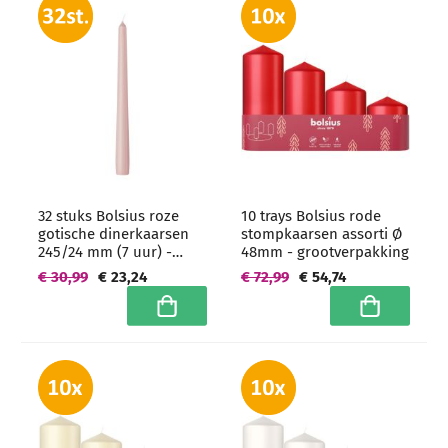
32 stuks Bolsius roze
10 trays Bolsius rode
gotische dinerkaarsen
stompkaarsen assorti Ø
245/24 mm (7 uur) -
48mm - grootverpakking
grootverpakking
€ 30,99
€ 23,24
€ 72,99
€ 54,74
In winkelwagen
In winkelwa