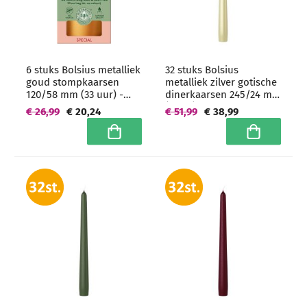
6 stuks Bolsius metalliek
32 stuks Bolsius
goud stompkaarsen
metalliek zilver gotische
120/58 mm (33 uur) -
dinerkaarsen 245/24 mm
grootverpakking
(7 uur) -
€ 26,99
€ 20,24
€ 51,99
€ 38,99
grootverpakking
In winkelwagen
In winkelwa