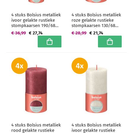
4 stuks Bolsius metalliek
4 stuks Bolsius metalliek
ivoor gelakte rustieke
roze gelakte rustieke
stompkaarsen 190/68
stompkaarsen 130/68
mm (85 uur) -
mm (60 uur) -
€ 36,99
€ 27,74
€ 28,99
€ 21,74
grootverpakking
grootverpakking
In winkelwagen
In winkelwa
4 stuks Bolsius metalliek
4 stuks Bolsius metalliek
rood gelakte rustieke
ivoor gelakte rustieke