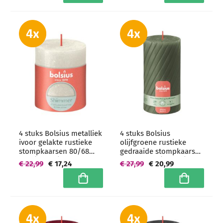
4 stuks Bolsius metalliek
4 stuks Bolsius
ivoor gelakte rustieke
olijfgroene rustieke
stompkaarsen 80/68
gedraaide stompkaarsen
mm (35 uur) -
130/68 mm (60 uur) -
€ 22,99
€ 17,24
€ 27,99
€ 20,99
grootverpakking
grootverpakking
In winkelwagen
In winkelwa