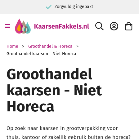
gvuldig ingepakt
9+ Kiyoh klan
ZOEK
ACCOUNT
WINKE
Home
Groothandel & Horeca
Groothandel kaarsen - Niet Horeca
Groothandel
kaarsen - Niet
Horeca
Op zoek naar kaarsen in grootverpakking voor
thuis, kantoor of zakelijk gebruik buiten de horeca?