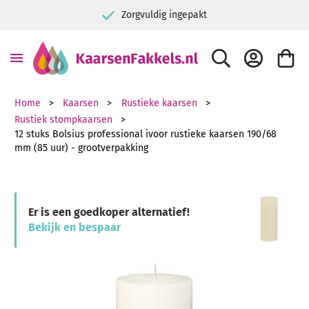
Zorgvuldig ingepakt
ZOEK
ACCOUNT
WINKE
Home
Kaarsen
Rustieke kaarsen
Rustiek stompkaarsen
12 stuks Bolsius professional ivoor rustieke kaarsen 190/68
mm (85 uur) - grootverpakking
Er is een goedkoper alternatief!
Bekijk en bespaar
Ga naar het einde van de afbeeldingen-gallerij