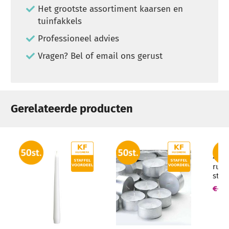
Het grootste assortiment kaarsen en
tuinfakkels
Professioneel advies
Vragen? Bel of email ons gerust
Gerelateerde producten
4 st
rust
sto
300/
€ 99
uur)
groo