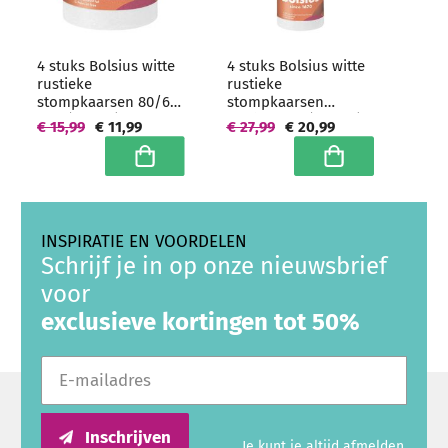
4 stuks Bolsius witte
4 stuks Bolsius witte
rustieke
rustieke
stompkaarsen 80/68
stompkaarsen
mm (35 uur) -
190/68 mm (85 uur) -
€ 15,99
€ 11,99
€ 27,99
€ 20,99
grootverpakking
grootverpakking
In winkelwagen
In winkelwagen
INSPIRATIE EN VOORDELEN
Schrijf je in op onze nieuwsbrief
voor
exclusieve kortingen tot 50%
E-mailadres
Inschrijven
Je kunt je altijd afmelden