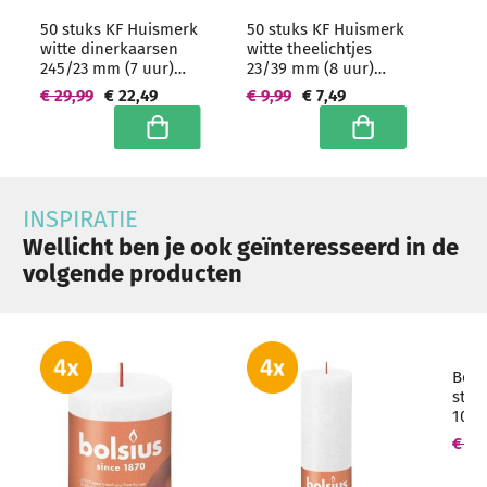
50 stuks KF Huismerk
50 stuks KF Huismerk
witte dinerkaarsen
witte theelichtjes
245/23 mm (7 uur)
23/39 mm (8 uur)
Hoogwaardige
Hoogwaardige
€ 29,99
€ 22,49
€ 9,99
€ 7,49
horeca kwaliteit -
horeca kwaliteit
grootverpakking
In winkelwagen
In winkelwagen
INSPIRATIE
Wellicht ben je ook geïnteresseerd in de
volgende producten
Bols
sto
100/
€ 4,