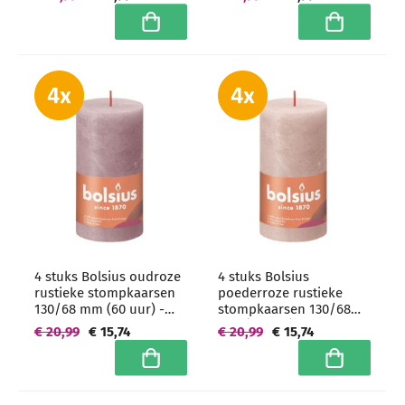
grootverpakking
In winkelwagen
In winkelwa
4 stuks Bolsius oudroze
4 stuks Bolsius
rustieke stompkaarsen
poederroze rustieke
130/68 mm (60 uur) -
stompkaarsen 130/68
grootverpakking
mm (60 uur) -
€ 20,99
€ 15,74
€ 20,99
€ 15,74
grootverpakking
In winkelwagen
In winkelwa