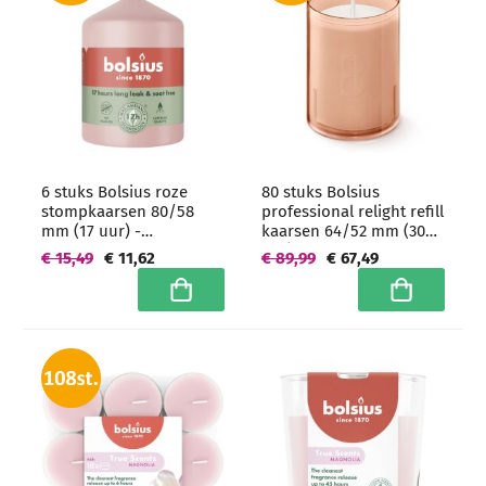
6 stuks Bolsius roze
80 stuks Bolsius
stompkaarsen 80/58
professional relight refill
mm (17 uur) -
kaarsen 64/52 mm (30
grootverpakking
uur) Roze -
€ 15,49
€ 11,62
€ 89,99
€ 67,49
grootverpakking
In winkelwagen
In winkelwa