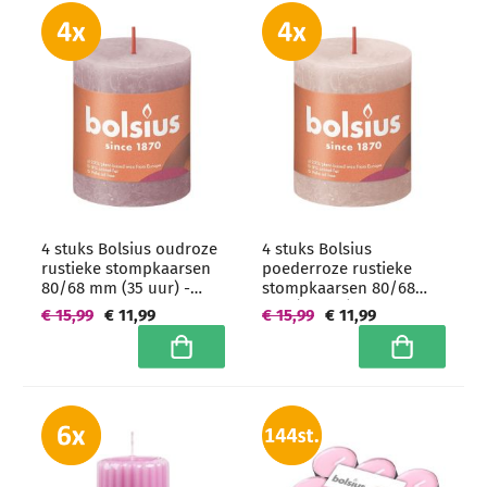
4 stuks Bolsius oudroze
4 stuks Bolsius
rustieke stompkaarsen
poederroze rustieke
80/68 mm (35 uur) -
stompkaarsen 80/68
grootverpakking
mm (35 uur) -
€ 15,99
€ 11,99
€ 15,99
€ 11,99
grootverpakking
In winkelwagen
In winkelwa