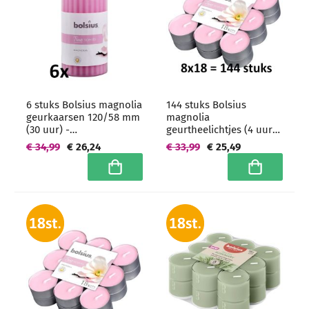
6 stuks Bolsius magnolia
144 stuks Bolsius
geurkaarsen 120/58 mm
magnolia
(30 uur) -
geurtheelichtjes (4 uur) -
grootverpakking
grootverpakking
€ 34,99
€ 26,24
€ 33,99
€ 25,49
In winkelwagen
In winkelwa