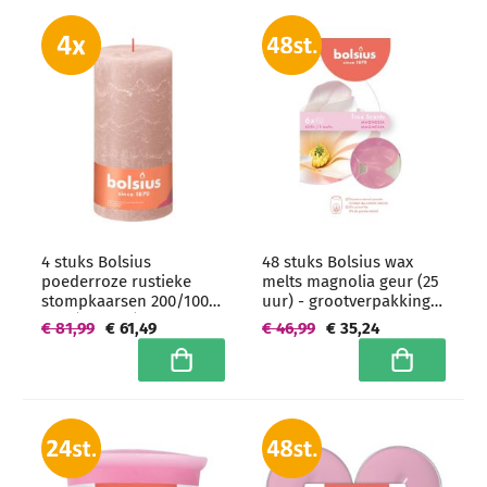
4 stuks Bolsius
48 stuks Bolsius wax
poederroze rustieke
melts magnolia geur (25
stompkaarsen 200/100
uur) - grootverpakking
mm (125 uur) -
geurchips
€ 81,99
€ 61,49
€ 46,99
€ 35,24
grootverpakking
In winkelwagen
In winkelwa