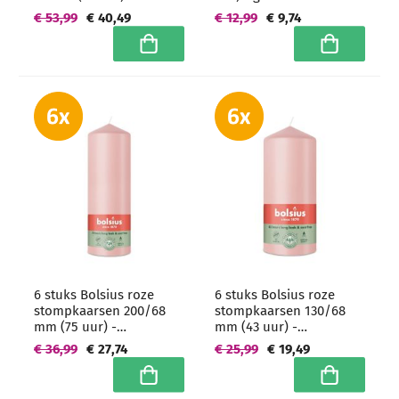
grootverpakking
geurvulling
€ 53,99
€ 40,49
€ 12,99
€ 9,74
In winkelwagen
In winkelwa
6 stuks Bolsius roze
6 stuks Bolsius roze
stompkaarsen 200/68
stompkaarsen 130/68
mm (75 uur) -
mm (43 uur) -
grootverpakking
grootverpakking
€ 36,99
€ 27,74
€ 25,99
€ 19,49
In winkelwagen
In winkelwa