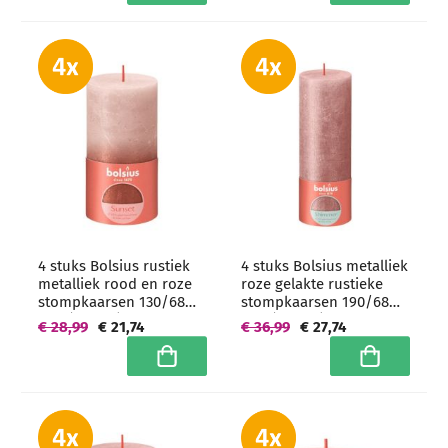
4 stuks Bolsius rustiek
4 stuks Bolsius metalliek
metalliek rood en roze
roze gelakte rustieke
stompkaarsen 130/68
stompkaarsen 190/68
mm (60 uur) -
mm (85 uur) -
€ 28,99
€ 21,74
€ 36,99
€ 27,74
grootverpakking
grootverpakking
In winkelwagen
In winkelwa