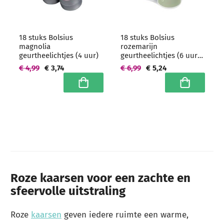
18 stuks Bolsius
18 stuks Bolsius
magnolia
rozemarijn
geurtheelichtjes (4 uur)
geurtheelichtjes (6 uur)
clear cups
€ 4,99
€ 3,74
€ 6,99
€ 5,24
In winkelwagen
In winkelwa
Roze kaarsen voor een zachte en
sfeervolle uitstraling
Roze
kaarsen
geven iedere ruimte een warme,