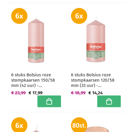
6 stuks Bolsius roze
6 stuks Bolsius roze
stompkaarsen 150/58
stompkaarsen 120/58
mm (42 uur) -
mm (33 uur) -
grootverpakking
grootverpakking
€ 23,99
€ 17,99
€ 18,99
€ 14,24
In winkelwagen
In winkelwa