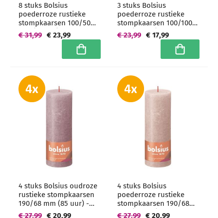
8 stuks Bolsius
3 stuks Bolsius
poederroze rustieke
poederroze rustieke
stompkaarsen 100/50
stompkaarsen 100/100
mm (30 uur) -
mm (62 uur) -
€ 31,99
€ 23,99
€ 23,99
€ 17,99
grootverpakking
grootverpakking
In winkelwagen
In winkelwa
4 stuks Bolsius oudroze
4 stuks Bolsius
rustieke stompkaarsen
poederroze rustieke
190/68 mm (85 uur) -
stompkaarsen 190/68
grootverpakking
mm (85 uur) -
€ 27,99
€ 20,99
€ 27,99
€ 20,99