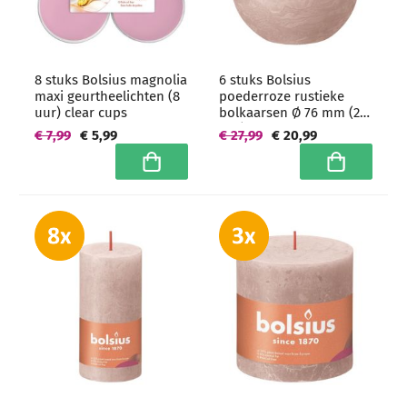
8 stuks Bolsius magnolia
6 stuks Bolsius
maxi geurtheelichten (8
poederroze rustieke
uur) clear cups
bolkaarsen Ø 76 mm (25
uur) - grootverpakking
€ 7,99
€ 5,99
€ 27,99
€ 20,99
In winkelwagen
In winkelwa