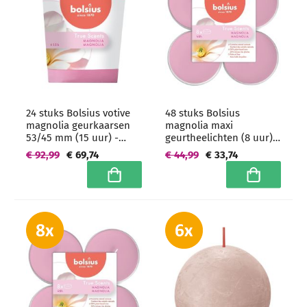
24 stuks Bolsius votive
48 stuks Bolsius
magnolia geurkaarsen
magnolia maxi
53/45 mm (15 uur) -
geurtheelichten (8 uur)
grootverpakking
clear cups -
€ 92,99
€ 69,74
€ 44,99
€ 33,74
grootverpakking
In winkelwagen
In winkelwa