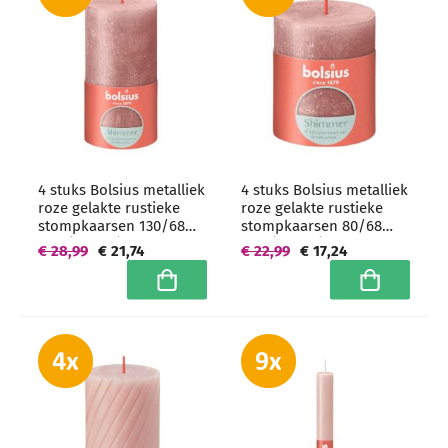
4 stuks Bolsius metalliek
4 stuks Bolsius metalliek
roze gelakte rustieke
roze gelakte rustieke
stompkaarsen 130/68
stompkaarsen 80/68
mm (60 uur) -
mm (35 uur) -
€ 28,99
€ 21,74
€ 22,99
€ 17,24
grootverpakking
grootverpakking
In winkelwagen
In winkelwa