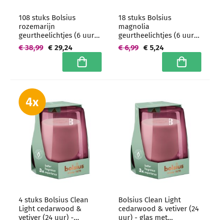
108 stuks Bolsius
18 stuks Bolsius
rozemarijn
magnolia
geurtheelichtjes (6 uur)
geurtheelichtjes (6 uur)
clear cups -
clear cups
€ 38,99
€ 29,24
€ 6,99
€ 5,24
grootverpakking
In winkelwagen
In winkelwa
4 stuks Bolsius Clean
Bolsius Clean Light
Light cedarwood &
cedarwood & vetiver (24
vetiver (24 uur) -
uur) - glas met