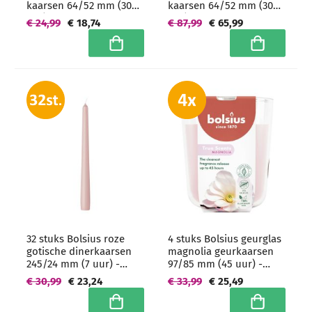
kaarsen 64/52 mm (30
kaarsen 64/52 mm (30
uur) Roze
uur) Roze -
€ 24,99
€ 18,74
€ 87,99
€ 65,99
grootverpakking
In winkelwagen
In winkelwa
32 stuks Bolsius roze
4 stuks Bolsius geurglas
gotische dinerkaarsen
magnolia geurkaarsen
245/24 mm (7 uur) -
97/85 mm (45 uur) -
grootverpakking
grootverpakking
€ 30,99
€ 23,24
€ 33,99
€ 25,49
In winkelwagen
In winkelwa