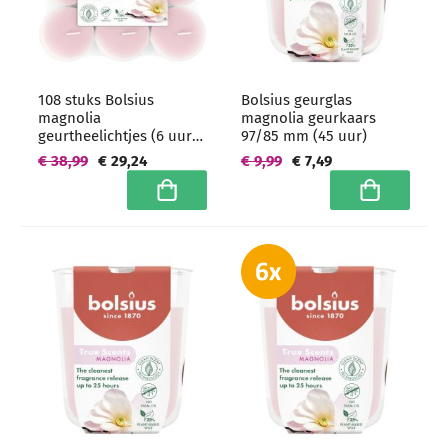
108 stuks Bolsius
Bolsius geurglas
magnolia
magnolia geurkaars
geurtheelichtjes (6 uur)
97/85 mm (45 uur)
clear cups -
€ 38,99
€ 29,24
€ 9,99
€ 7,49
grootverpakking
In winkelwagen
In winkelwa