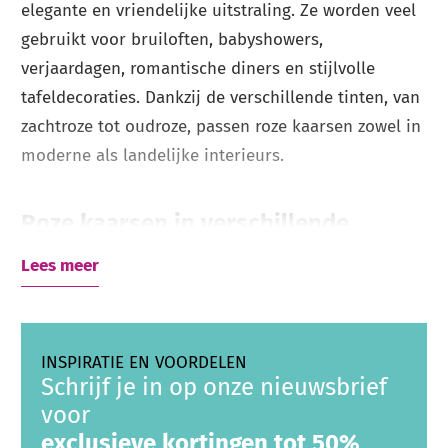
elegante en vriendelijke uitstraling. Ze worden veel
gebruikt voor bruiloften, babyshowers,
verjaardagen, romantische diners en stijlvolle
tafeldecoraties. Dankzij de verschillende tinten, van
zachtroze tot oudroze, passen roze kaarsen zowel in
moderne als landelijke interieurs.
Roze kaarsen in verschillende
soorten
Lees meer
Bij Kaarsenfakkels.nl vind je roze kaarsen in diverse
uitvoeringen. Kies bijvoorbeeld uit
stompkaarsen
voor een robuuste uitstraling,
dinerkaarsen
voor
INSPIRATIE EN VOORDELEN
een sfeervol gedekte tafel of
Schrijf je in op onze nieuwsbrief
rustieke kaarsen
met
voor
een natuurlijke afwerking. Zo vind je eenvoudig de
exclusieve kortingen tot 50%
juiste roze kaars voor iedere gelegenheid.