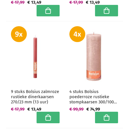
(13 uur)
€ 17,99
€ 13,49
€ 17,99
€ 13,49
In winkelwagen
In winkelwa
9 stuks Bolsius zalmroze
4 stuks Bolsius
rustieke dinerkaarsen
poederroze rustieke
270/23 mm (13 uur)
stompkaarsen 300/100
mm (200 uur) -
€ 17,99
€ 13,49
€ 99,99
€ 74,99
grootverpakking
In winkelwagen
In winkelwa