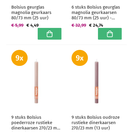
Bolsius geurglas
6 stuks Bolsius geurglas
magnolia geurkaars
magnolia geurkaarsen
80/73 mm (25 uur)
80/73 mm (25 uur) -
grootverpakking
€ 5,99
€ 4,49
€ 32,99
€ 24,74
In winkelwagen
In winkelwa
9 stuks Bolsius
9 stuks Bolsius oudroze
poederroze rustieke
rustieke dinerkaarsen
dinerkaarsen 270/23 mm
270/23 mm (13 uur)