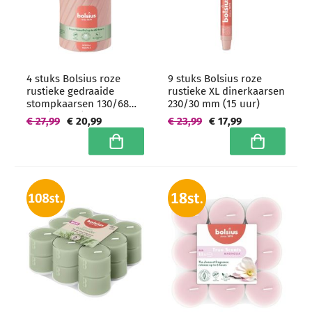
4 stuks Bolsius roze
9 stuks Bolsius roze
rustieke gedraaide
rustieke XL dinerkaarsen
stompkaarsen 130/68
230/30 mm (15 uur)
mm (60 uur) -
€ 27,99
€ 20,99
€ 23,99
€ 17,99
grootverpakking
In winkelwagen
In winkelwa