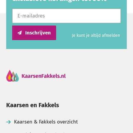
E-mailadres
Makkelijk te combineren met andere
kleuren
Inschrijven
Je kunt je altijd afmelden
Roze kaarsen combineren prachtig met wit, ivoor,
goud en beige voor een rustige en elegante
uitstraling. Wil je juist wat meer contrast creëren,
dan vormen donkergrijs, zwart of donkergroen een
stijlvolle combinatie. Door verschillende hoogtes en
vormen samen te gebruiken ontstaat een sfeervol
geheel.
Kaarsen en Fakkels
Voor thuis, horeca en evenementen
Kaarsen & Fakkels overzicht
Roze kaarsen zijn geschikt voor dagelijks gebruik,