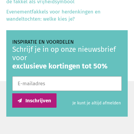
de fakkel als vrijheidsymbool
Evenementfakkels voor herdenkingen en
wandeltochten: welke kies je?
INSPIRATIE EN VOORDELEN
Schrijf je in op onze nieuwsbrief
voor
exclusieve kortingen tot 50%
E-mailadres
Inschrijven
Je kunt je altijd afmelden