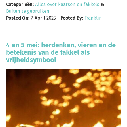
Categorieën:
Alles over kaarsen en fakkels
&
Buiten te gebruiken
Posted On:
7 April 2025
Posted By:
Franklin
4 en 5 mei: herdenken, vieren en de
betekenis van de fakkel als
vrijheidsymbool