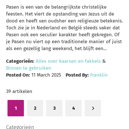
Pasen is een van de belangrijkste christelijke
feesten. Het viert de opstanding van Jezus uit de
dood en heeft van oudsher een religieuze betekenis.
Toch zie je in Nederland en België steeds vaker dat
Pasen ook een seculier karakter heeft gekregen. Of
je Pasen nu viert op een traditionele manier of juist
als een gezellig lang weekend, het blijft een...
Categorieën:
Alles over kaarsen en fakkels
&
Binnen te gebruiken
Posted On:
11 March 2025
Posted By:
Franklin
39
artikelen
1
2
3
4
U lees momenteel pagina
Categorieën