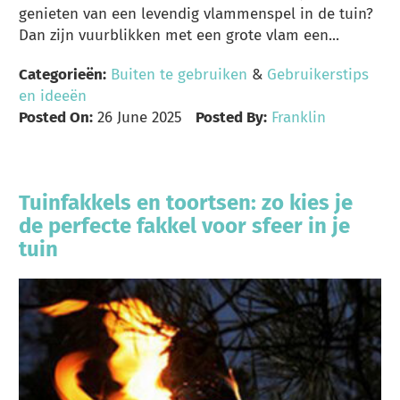
genieten van een levendig vlammenspel in de tuin?
Dan zijn vuurblikken met een grote vlam een...
Categorieën:
Buiten te gebruiken
&
Gebruikerstips
en ideeën
Posted On:
26 June 2025
Posted By:
Franklin
Tuinfakkels en toortsen: zo kies je
de perfecte fakkel voor sfeer in je
tuin