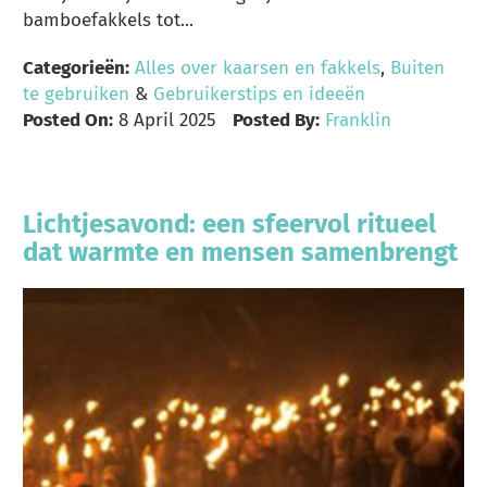
bamboefakkels tot...
Categorieën:
Alles over kaarsen en fakkels
,
Buiten
te gebruiken
&
Gebruikerstips en ideeën
Posted On:
8 April 2025
Posted By:
Franklin
Lichtjesavond: een sfeervol ritueel
dat warmte en mensen samenbrengt