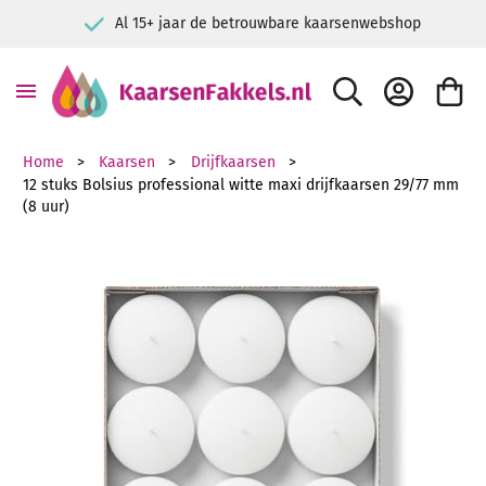
Al 15+ jaar de betrouwbare kaarsenwebshop
ZOEK
ACCOUNT
WINKE
Home
Kaarsen
Drijfkaarsen
12 stuks Bolsius professional witte maxi drijfkaarsen 29/77 mm
(8 uur)
Ga naar het einde van de afbeeldingen-gallerij