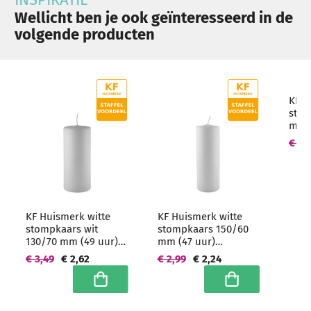
Wellicht ben je ook geïnteresseerd in de
volgende producten
KF H
stom
mm (
Hoo
€ 4,
hore
KF Huismerk witte
KF Huismerk witte
stompkaars wit
stompkaars 150/60
130/70 mm (49 uur)
mm (47 uur)
Hoogwaardige
Hoogwaardige
€ 3,49
€ 2,62
€ 2,99
€ 2,24
horeca kwaliteit
horeca kwaliteit
In winkelwagen
In winkelwagen