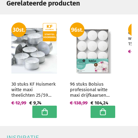
Gerelateerde producten
6 st
witt
150/
Hoo
€ 16
hore
30 stuks KF Huismerk
96 stuks Bolsius
witte maxi
professional witte
theelichten 25/59
maxi drijfkaarsen
mm (10 uur)
29/77 mm (8 uur) -
€ 12,99
€ 9,74
€ 138,99
€ 104,24
Hoogwaardige
grootverpakking
horeca kwaliteit
In winkelwagen
In winkelwagen
INSPIRATIE