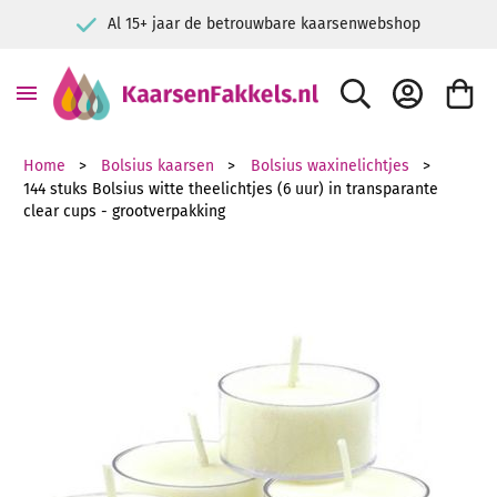
arsen
Voor consument & bedrijf
ZOEK
ACCOUNT
WINKE
Home
Bolsius kaarsen
Bolsius waxinelichtjes
144 stuks Bolsius witte theelichtjes (6 uur) in transparante
clear cups - grootverpakking
Ga naar het einde van de afbeeldingen-gallerij