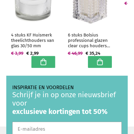
ovaa
€ 42
groo
4 stuks KF Huismerk
6 stuks Bolsius
theelichthouders van
professional glazen
glas 30/50 mm
clear cups houders
ribbed 76/58/58 mm
€ 3,99
€ 2,99
€ 46,99
€ 35,24
- grootverpakking
In winkelwagen
In winkelwagen
INSPIRATIE EN VOORDELEN
Schrijf je in op onze nieuwsbrief
voor
exclusieve kortingen tot 50%
E-mailadres