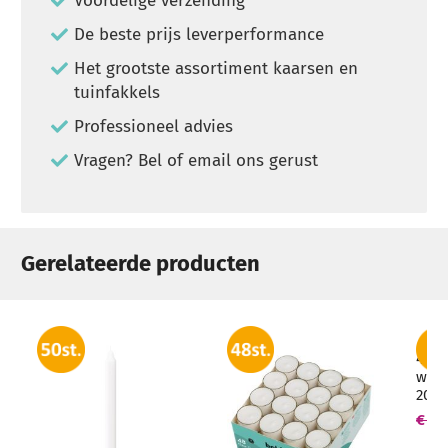
Voordelige verzending
De beste prijs leverperformance
Het grootste assortiment kaarsen en
tuinfakkels
Professioneel advies
Vragen? Bel of email ons gerust
Gerelateerde producten
4 st
witt
200/
Hoo
€ 18
hore