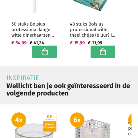
50 stuks Bolsius
48 stuks Bolsius
professional lange
professional witte
witte dinerkaarsen
theelichtjes (8 uur) in
290/22 mm (12 uur)
transparante clear
€ 54,99
€ 41,24
€ 15,99
€ 11,99
cups
In winkelwagen
In winkelwagen
INSPIRATIE
Wellicht ben je ook geïnteresseerd in de
volgende producten
6 st
prof
clea