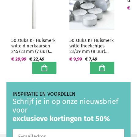
tran
64/5
€ 50
groo
50 stuks KF Huismerk
50 stuks KF Huismerk
witte dinerkaarsen
witte theelichtjes
245/23 mm (7 uur)
23/39 mm (8 uur)
Hoogwaardige
Hoogwaardige
€ 29,99
€ 22,49
€ 9,99
€ 7,49
horeca kwaliteit -
horeca kwaliteit
grootverpakking
In winkelwagen
In winkelwagen
INSPIRATIE EN VOORDELEN
Schrijf je in op onze nieuwsbrief
voor
exclusieve kortingen tot 50%
E-mailadres