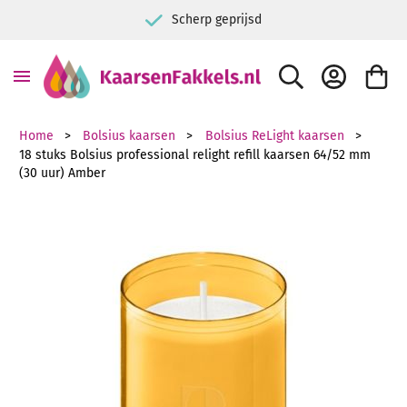
Scherp geprijsd
ZOEK
ACCOUNT
WINKE
Home
Bolsius kaarsen
Bolsius ReLight kaarsen
18 stuks Bolsius professional relight refill kaarsen 64/52 mm
(30 uur) Amber
Ga naar het einde van de afbeeldingen-gallerij