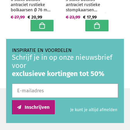
antraciet rustieke
antraciet rustieke
bolkaarsen Ø 76 mm
stompkaarsen
(25 uur) -
100/100 mm (62 uur)
€ 27,99
€ 20,99
€ 23,99
€ 17,99
grootverpakking
- grootverpakking
In winkelwagen
In winkelwagen
INSPIRATIE EN VOORDELEN
Schrijf je in op onze nieuwsbrief
voor
exclusieve kortingen tot 50%
E-mailadres
Inschrijven
Je kunt je altijd afmelden