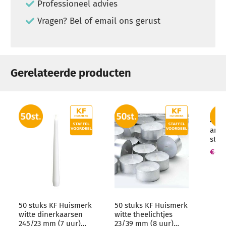
Professioneel advies
Vragen? Bel of email ons gerust
Gerelateerde producten
4 st
antr
stom
mm (
€ 20
groo
50 stuks KF Huismerk
50 stuks KF Huismerk
witte dinerkaarsen
witte theelichtjes
245/23 mm (7 uur)
23/39 mm (8 uur)