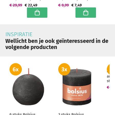
Hoogwaardige
Hoogwaardige
€ 29,99
€ 22,49
€ 9,99
€ 7,49
horeca kwaliteit -
horeca kwaliteit
grootverpakking
In winkelwagen
In winkelwagen
INSPIRATIE
Wellicht ben je ook geïnteresseerd in de
volgende producten
4 st
antr
sto
200/
€ 81
- gr
6 stuks Bolsius
3 stuks Bolsius