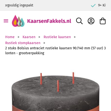
9+ Kiyoh klantbeoordeling
ZOEK
ACCOUNT
WINKE
Home
Kaarsen
Rustieke kaarsen
Rustiek stompkaarsen
2 stuks Bolsius antraciet rustieke kaarsen 90/140 mm (57 uur) 3
lonten - grootverpakking
Ga naar het einde van de afbeeldingen-gallerij