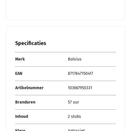
Specificaties
Specificaties
Merk
Bolsius
EAN
8717847150417
Artikelnummer
103667950331
Branduren
57 uur
Inhoud
2 stuks
Kleur
Antraciet