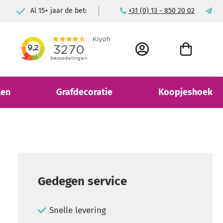
n
Voor consument & bedrijf
+31 (0) 13 - 850 20 02
ma
ACCOUNT
WINKELWAGEN
len
Grafdecoratie
Koopjeshoek
Gedegen service
Snelle levering