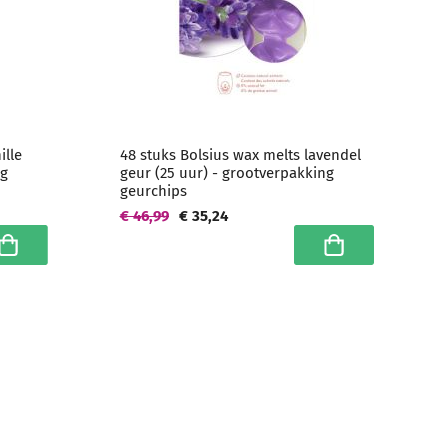
ille
48 stuks Bolsius wax melts lavendel
ng
geur (25 uur) - grootverpakking
geurchips
€ 46,99
€ 35,24
n winkelwagen
In winkelwagen