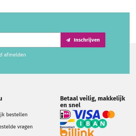
Inschrijven
ijd afmelden
u
Betaal veilig, makkelijk
en snel
ijk bestellen
estelde vragen