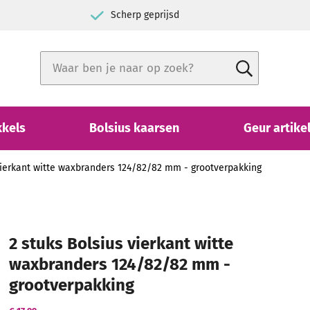
h klantbeoordeling
De specialist in kaarse
Zoek
Zoek
Close search
kkels
Bolsius kaarsen
Geur artike
vierkant witte waxbranders 124/82/82 mm - grootverpakking
2 stuks Bolsius vierkant witte
waxbranders 124/82/82 mm -
grootverpakking