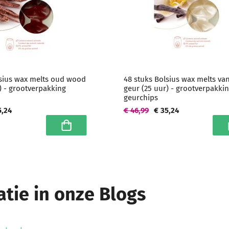
lsius wax melts oud wood
48 stuks Bolsius wax melts van
) - grootverpakking
geur (25 uur) - grootverpakki
geurchips
5,24
€ 46,99
€ 35,24
In winkelwagen
I
tie in onze Blogs