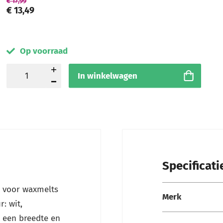
€ 17,99
€ 13,49
Op voorraad
In winkelwagen
Specificati
Specificaties
s voor waxmelts
Merk
: wit,
t een breedte en