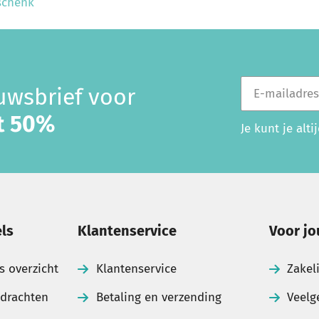
schenk
E-mailadres
euwsbrief voor
ot 50%
Je kunt je alt
ls
Klantenservice
Voor jo
s overzicht
Klantenservice
Zakel
pdrachten
Betaling en verzending
Veelg