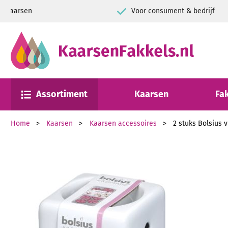
Zorgvuldig ingepakt
9+ Kiyo
Assortiment
Kaarsen
Fa
Home
Kaarsen
Kaarsen accessoires
2 stuks Bolsius 
Ga naar het einde van de afbeeldingen-gallerij