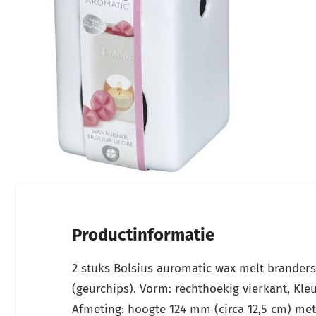
Ga naar het begin van de afbeeldingen-gallerij
Productinformatie
2 stuks Bolsius auromatic wax melt brander
(geurchips). Vorm: rechthoekig vierkant, Kleur
Afmeting: hoogte 124 mm (circa 12,5 cm) me