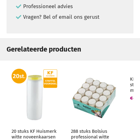
Professioneel advies
Vragen? Bel of email ons gerust
Gerelateerde producten
KF H
stom
mm (
Hoo
€ 14
hore
20 stuks KF Huismerk
288 stuks Bolsius
witte noveenkaarsen
professional witte