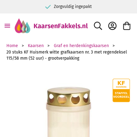
Zorgvuldig ingepakt
ZOEK
ACCOUNT
WINKE
Home
Kaarsen
Graf en herdenkingskaarsen
20 stuks KF Huismerk witte grafkaarsen nr. 3 met regendeksel
115/58 mm (52 uur) - grootverpakking
Ga naar het einde van de afbeeldingen-gallerij