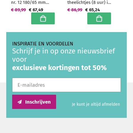
nr. 12 180/65 mm
theelichtjes (8 uur) in
(216 uur) -
transparante clear
€ 89,99
€ 67,49
€ 86,99
€ 65,24
grootverpakking
cups -
grootverpakking
In winkelwagen
In winkelwagen
INSPIRATIE EN VOORDELEN
Schrijf je in op onze nieuwsbrief
voor
exclusieve kortingen tot 50%
E-mailadres
Inschrijven
Je kunt je altijd afmelden