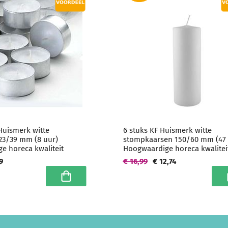
Huismerk witte
6 stuks KF Huismerk witte
 23/39 mm (8 uur)
stompkaarsen 150/60 mm (47 
e horeca kwaliteit
Hoogwaardige horeca kwalitei
9
€ 16,99
€ 12,74
In winkelwagen
I