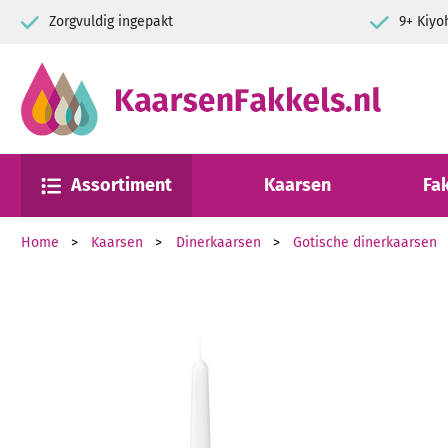
Zorgvuldig ingepakt
9+ Kiyo
Assortiment
Kaarsen
Fa
Home
Kaarsen
Dinerkaarsen
Gotische dinerkaarsen
Ga naar het einde van de afbeeldingen-gallerij