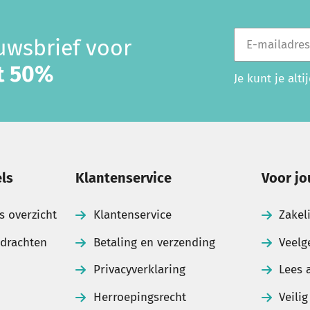
E-mailadres
euwsbrief voor
ot 50%
Je kunt je alt
ls
Klantenservice
Voor jo
s overzicht
Klantenservice
Zakel
pdrachten
Betaling en verzending
Veelg
Privacyverklaring
Lees 
Herroepingsrecht
Veili