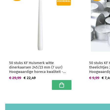
50 stuks KF Huismerk witte
50 stuks KF 
dinerkaarsen 245/23 mm (7 uur)
theelichtjes
Hoogwaardige horeca kwaliteit -
Hoogwaardig
grootverpakking
€ 29,99
€ 22,49
€ 9,99
€ 7,4
In winkelwagen