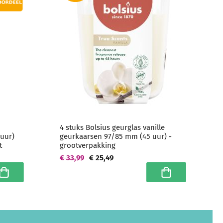
4 stuks Bolsius geurglas vanille
uur)
geurkaarsen 97/85 mm (45 uur) -
t
grootverpakking
€ 33,99
€ 25,49
n winkelwagen
In winkelwagen