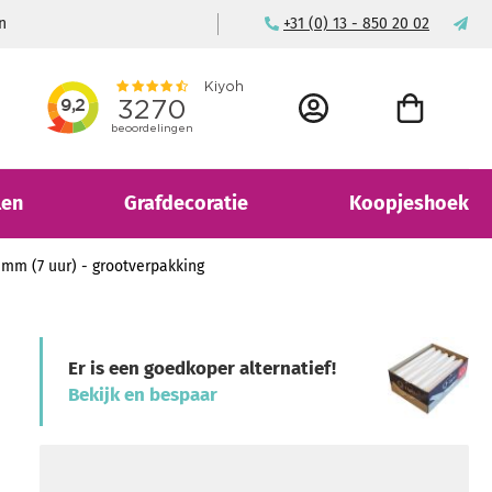
n
Voor consument & bedrijf
+31 (0) 13 - 850 20 02
ma
ACCOUNT
WINKELWAGEN
len
Grafdecoratie
Koopjeshoek
 mm (7 uur) - grootverpakking
Er is een goedkoper alternatief!
Bekijk en bespaar