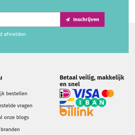
Inschrijven
ijd afmelden
u
Betaal veilig, makkelijk
en snel
ijk bestellen
estelde vragen
al onze blogs
g branden