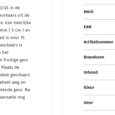
Specificaties
3/45 in de
Merk
eurkaars uit de
e. Een heerlijke
EAN
3 mm ( 5 cm ) en
ed is voor 15
Artikelnummer
geurkaars is
n het
Branduren
 fruitige geur
 Plaats de
Inhoud
 deze geurkaars
geheel weg en
Kleur
ntende geur. Na
rsensatie nog
Geur