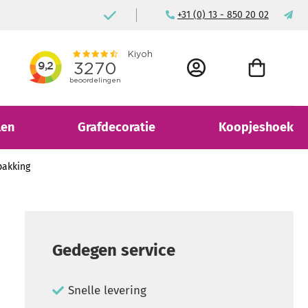
n
Voor consument & bedrijf
+31 (0) 13 - 850 20 02
ma
ACCOUNT
WINKELWAGEN
len
Grafdecoratie
Koopjeshoek
pakking
Gedegen service
Snelle levering