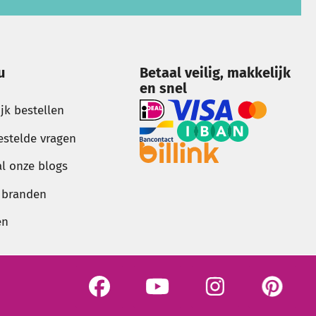
u
Betaal veilig, makkelijk
en snel
ijk bestellen
estelde vragen
al onze blogs
g branden
en
See our Facebook
See our YouTube channel
Bekijk onze Instagram 
Bekijk onze 