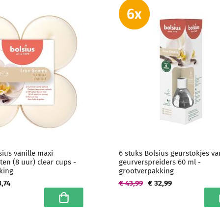
sius vanille maxi
6 stuks Bolsius geurstokjes van
ten (8 uur) clear cups -
geurverspreiders 60 ml -
king
grootverpakking
3,74
€ 43,99
€ 32,99
In winkelwagen
I