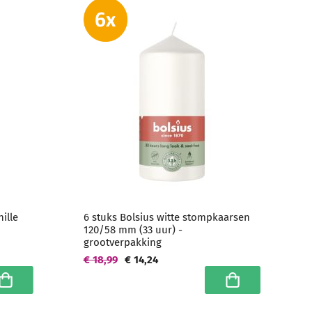
ille
6 stuks Bolsius witte stompkaarsen
120/58 mm (33 uur) -
grootverpakking
€ 18,99
€ 14,24
n winkelwagen
In winkelwagen