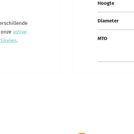
Hoogte
Diameter
erschillende
k onze
votive
MTO
rtikelen
.