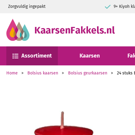
Zorgvuldig ingepakt
9+ Kiyo
Assortiment
Kaarsen
Fa
Home
Bolsius kaarsen
Bolsius geurkaarsen
24 stuks 
Ga naar het einde van de afbeeldingen-gallerij