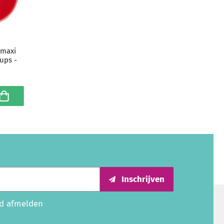
 maxi
cups -
n winkelwagen
Inschrijven
ijd afmelden