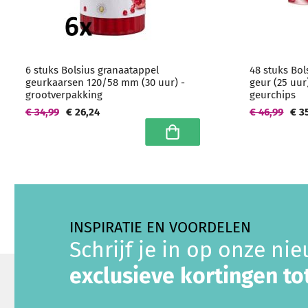
6 stuks Bolsius granaatappel
48 stuks Bol
geurkaarsen 120/58 mm (30 uur) -
geur (25 uur
grootverpakking
geurchips
€ 34,99
€ 26,24
€ 46,99
€ 3
In winkelwagen
INSPIRATIE EN VOORDELEN
Schrijf je in op onze ni
exclusieve kortingen t