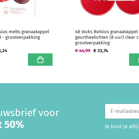
sius melts granaatappel
48 stuks Bolsius granaatappel
) - grootverpakking
geurtheelichten (8 uur) clear 
grootverpakking
5,24
€ 44,99
€ 33,74
In winkelwagen
I
E-mailadres
euwsbrief voor
ot 50%
Je kunt je alt