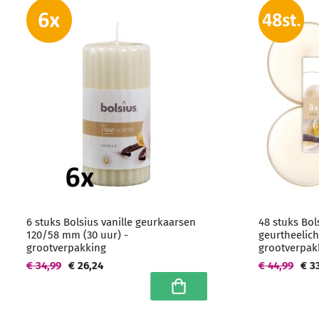
6 stuks Bolsius vanille geurkaarsen
48 stuks Bol
120/58 mm (30 uur) -
geurtheelich
grootverpakking
grootverpak
€ 34,99
€ 26,24
€ 44,99
€ 3
In winkelwagen