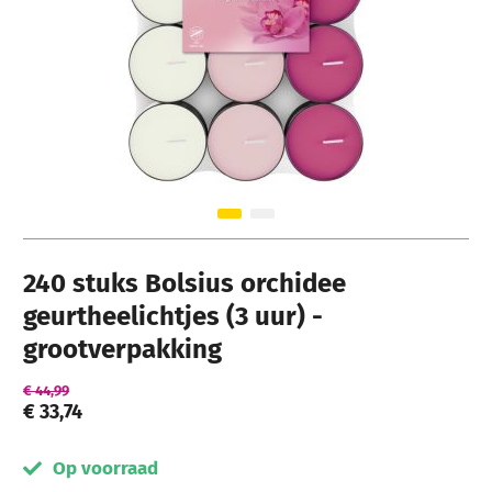
Ga naar het begin van de afbeeldingen-gallerij
240 stuks Bolsius orchidee
geurtheelichtjes (3 uur) -
grootverpakking
€ 44,99
€ 33,74
Op voorraad