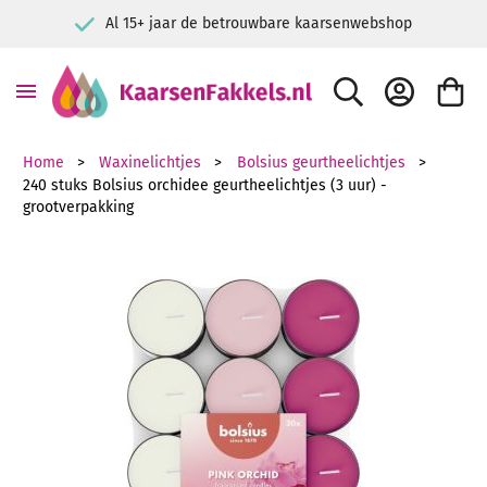
onsument & bedrijf
Scherp 
ZOEK
ACCOUNT
WINKE
Home
Waxinelichtjes
Bolsius geurtheelichtjes
240 stuks Bolsius orchidee geurtheelichtjes (3 uur) -
grootverpakking
Ga naar het einde van de afbeeldingen-gallerij