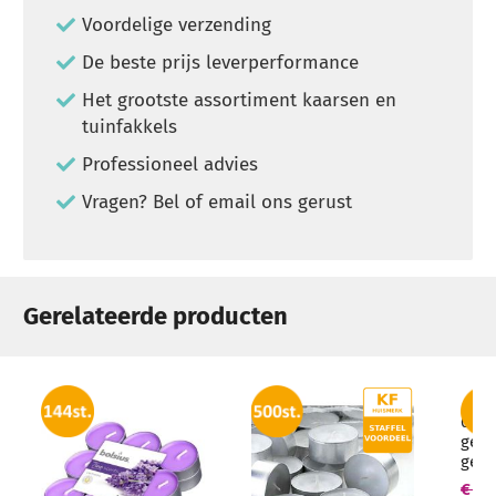
Voordelige verzending
De beste prijs leverperformance
Het grootste assortiment kaarsen en
tuinfakkels
Professioneel advies
Vragen? Bel of email ons gerust
Gerelateerde producten
6 st
geur
geur
ml -
€ 43