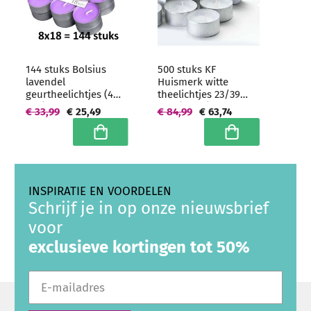
144 stuks Bolsius
500 stuks KF
lavendel
Huismerk witte
geurtheelichtjes (4
theelichtjes 23/39
uur) -
mm (8 uur)
€ 33,99
€ 25,49
€ 84,99
€ 63,74
grootverpakking
Hoogwaardige
horeca kwaliteit -
In winkelwagen
In winkelwagen
grootverpakking
INSPIRATIE EN VOORDELEN
Schrijf je in op onze nieuwsbrief
voor
exclusieve kortingen tot 50%
E-mailadres