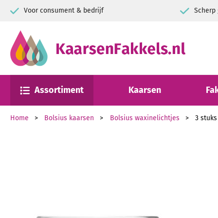
Voor consument & bedrijf
Scherp 
Assortiment
Kaarsen
Fa
Home
Bolsius kaarsen
Bolsius waxinelichtjes
3 stuks
Ga naar het einde van de afbeeldingen-gallerij