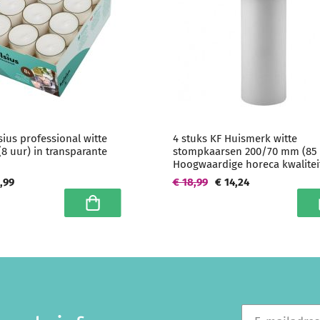
sius professional witte
4 stuks KF Huismerk witte
 (8 uur) in transparante
stompkaarsen 200/70 mm (85 
Hoogwaardige horeca kwalitei
1,99
€ 18,99
€ 14,24
In winkelwagen
I
E-mailadres