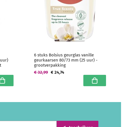
6 stuks Bolsius geurglas vanille
uur)
geurkaarsen 80/73 mm (25 uur) -
t
grootverpakking
€ 32,99
€ 24,74
n winkelwagen
In winkelwagen