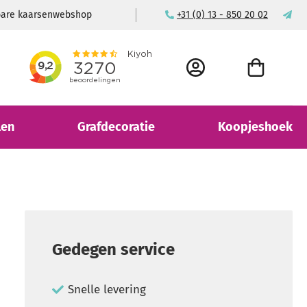
wbare kaarsenwebshop
+31 (0) 13 - 850 20 02
ma
ACCOUNT
WINKELWAGEN
len
Grafdecoratie
Koopjeshoek
Gedegen service
Snelle levering