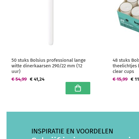
50 stuks Bolsius professional lange
48 stuks Bol
witte dinerkaarsen 290/22 mm (12
theelichtjes
uur)
clear cups
€ 54,99
€ 41,24
€ 15,99
€ 1
In winkelwagen
INSPIRATIE EN VOORDELEN