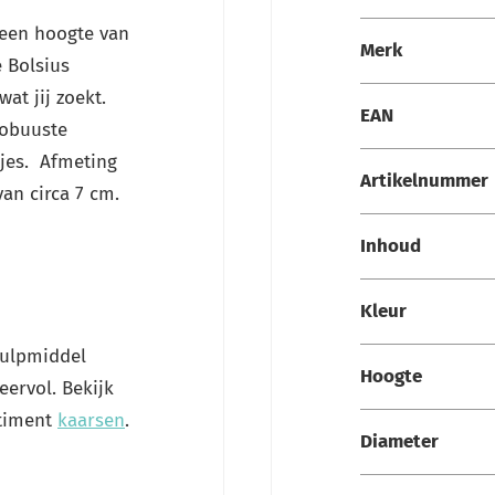
Specificaties
 een hoogte van
Merk
 Bolsius
at jij zoekt.
EAN
robuuste
tjes. Afmeting
Artikelnummer
van circa 7 cm.
Inhoud
Kleur
hulpmiddel
Hoogte
eervol. Bekijk
rtiment
kaarsen
.
Diameter