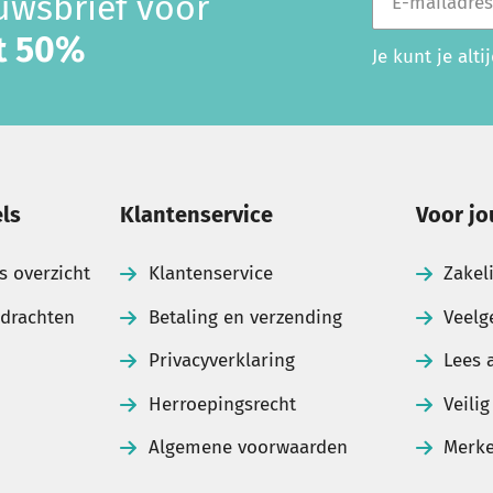
euwsbrief voor
ot 50%
Je kunt je alt
ls
Klantenservice
Voor jo
s overzicht
Klantenservice
Zakel
pdrachten
Betaling en verzending
Veelg
Privacyverklaring
Lees 
Herroepingsrecht
Veili
Algemene voorwaarden
Merk