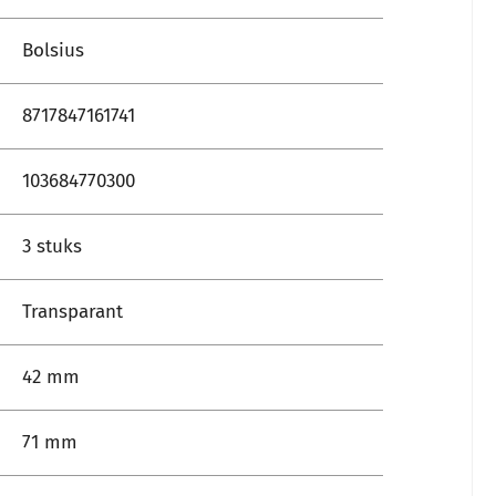
Bolsius
8717847161741
103684770300
3 stuks
Transparant
42 mm
71 mm