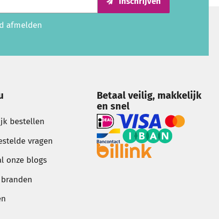
Inschrijven
ijd afmelden
u
Betaal veilig, makkelijk
en snel
ijk bestellen
estelde vragen
al onze blogs
g branden
en