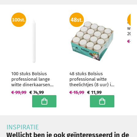
4 st
witt
200/
Hoo
€ 18
hore
100 stuks Bolsius
48 stuks Bolsius
professional lange
professional witte
witte dinerkaarsen
theelichtjes (8 uur) in
290/22 mm (12 uur) -
transparante clear
€ 99,99
€ 74,99
€ 15,99
€ 11,99
grootverpakking
cups
In winkelwagen
In winkelwagen
INSPIRATIE
Wellicht ben je ook geïnteresseerd in de