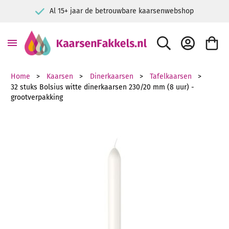
Al 15+ jaar de betrouwbare kaarsenwebshop
ZOEK
ACCOUNT
WINKE
Home
Kaarsen
Dinerkaarsen
Tafelkaarsen
32 stuks Bolsius witte dinerkaarsen 230/20 mm (8 uur) -
grootverpakking
Ga naar het einde van de afbeeldingen-gallerij