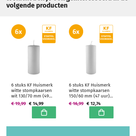
volgende producten
6 stuks KF Huismerk
6 stuks KF Huismerk
witte stompkaarsen
witte stompkaarsen
wit 130/70 mm (49
150/60 mm (47 uur)
uur) Hoogwaardige
Hoogwaardige
€ 19,99
€ 14,99
€ 16,99
€ 12,74
horeca kwaliteit
horeca kwaliteit
In winkelwagen
In winkelwagen