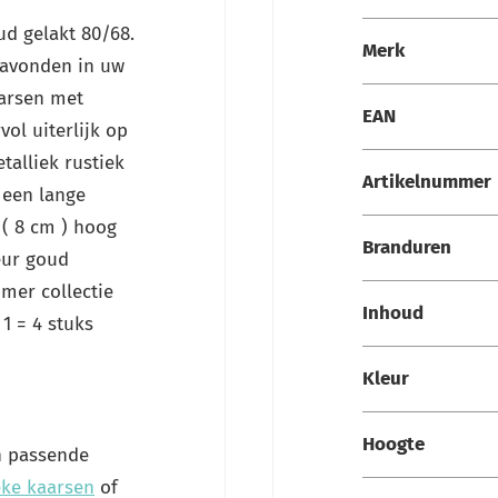
Specificaties
ud gelakt 80/68.
Merk
e avonden in uw
aarsen met
EAN
ol uiterlijk op
talliek rustiek
Artikelnummer
 een lange
( 8 cm ) hoog
Branduren
eur goud
mmer collectie
Inhoud
1 = 4 stuks
Kleur
Hoogte
en passende
eke kaarsen
of