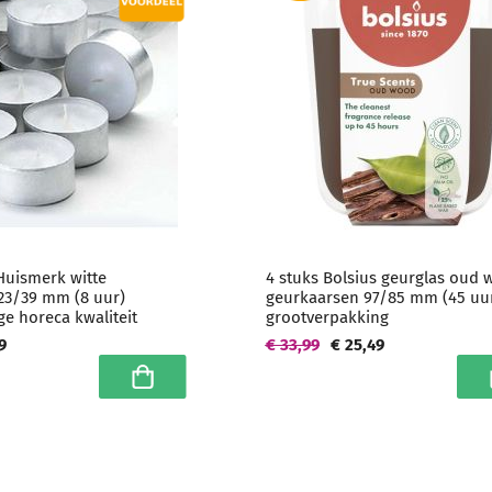
Huismerk witte
4 stuks Bolsius geurglas oud
 23/39 mm (8 uur)
geurkaarsen 97/85 mm (45 uur
e horeca kwaliteit
grootverpakking
9
€ 33,99
€ 25,49
In winkelwagen
I