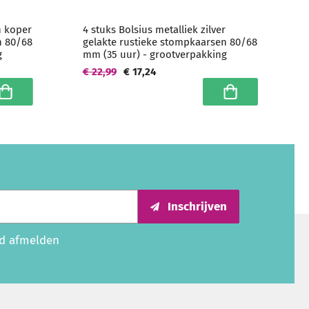
n koper
4 stuks Bolsius metalliek zilver
n 80/68
gelakte rustieke stompkaarsen 80/68
g
mm (35 uur) - grootverpakking
€ 22,99
€ 17,24
n winkelwagen
In winkelwagen
Inschrijven
ijd afmelden