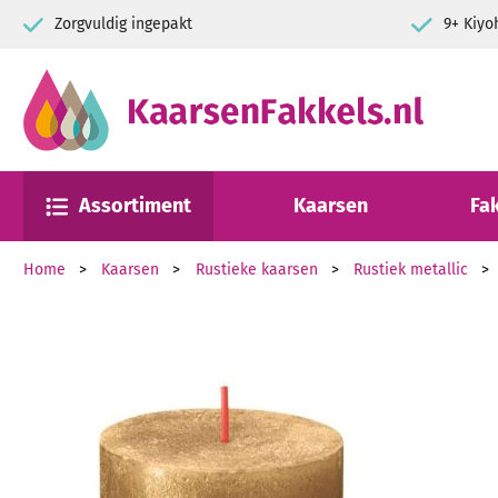
Zorgvuldig ingepakt
9+ Kiyo
Assortiment
Kaarsen
Fa
Home
Kaarsen
Rustieke kaarsen
Rustiek metallic
Ga naar het einde van de afbeeldingen-gallerij