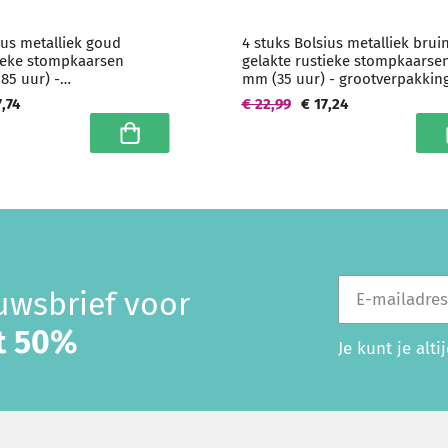
ius metalliek goud
4 stuks Bolsius metalliek brui
tieke stompkaarsen
gelakte rustieke stompkaarse
85 uur) -
mm (35 uur) - grootverpakkin
king
7,74
€ 22,99
€ 17,24
In winkelwagen
I
E-mailadres
euwsbrief voor
ot 50%
Je kunt je alt