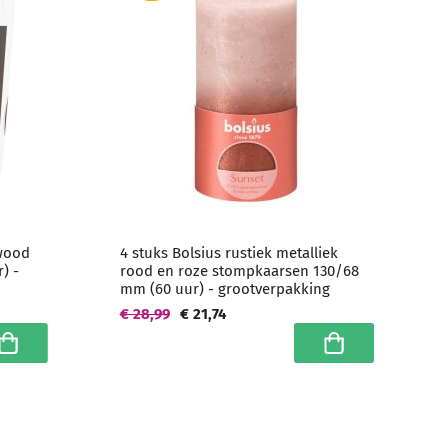
 wood
4 stuks Bolsius rustiek metalliek
) -
rood en roze stompkaarsen 130/68
mm (60 uur) - grootverpakking
€ 28,99
€ 21,74
n winkelwagen
In winkelwagen