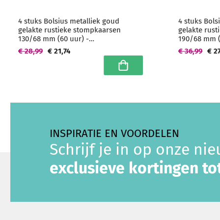
4 stuks Bolsius metalliek goud
4 stuks Bols
gelakte rustieke stompkaarsen
gelakte rus
130/68 mm (60 uur) -
190/68 mm (
grootverpakking
grootverpak
€ 28,99
€ 21,74
€ 36,99
€ 2
In winkelwagen
INSPIRATIE EN VOORDELEN
Schrijf je in op onze ni
exclusieve kortingen t