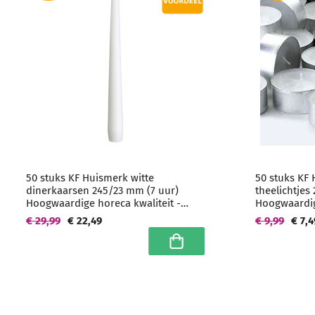
50 stuks KF Huismerk witte
50 stuks KF 
dinerkaarsen 245/23 mm (7 uur)
theelichtjes
Hoogwaardige horeca kwaliteit -
Hoogwaardig
grootverpakking
€ 29,99
€ 22,49
€ 9,99
€ 7,4
In winkelwagen