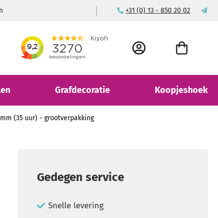
n
Voor consument & bedrijf
+31 (0) 13 - 850 20 02
ma
ACCOUNT
WINKELWAGEN
len
Grafdecoratie
Koopjeshoek
 mm (35 uur) - grootverpakking
Gedegen service
Snelle levering