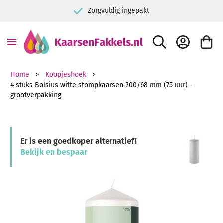
Zorgvuldig ingepakt
ZOEK
ACCOUNT
WINKE
Home
Koopjeshoek
4 stuks Bolsius witte stompkaarsen 200/68 mm (75 uur) -
grootverpakking
Er is een goedkoper alternatief!
Bekijk en bespaar
Ga naar het einde van de afbeeldingen-gallerij