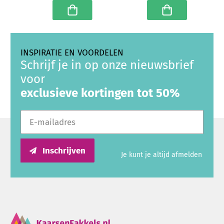
mm (25 uur) -
grootverpakking
In winkelwagen
In winkelwagen
INSPIRATIE EN VOORDELEN
Schrijf je in op onze nieuwsbrief
voor
exclusieve kortingen tot 50%
E-mailadres
Inschrijven
Je kunt je altijd afmelden