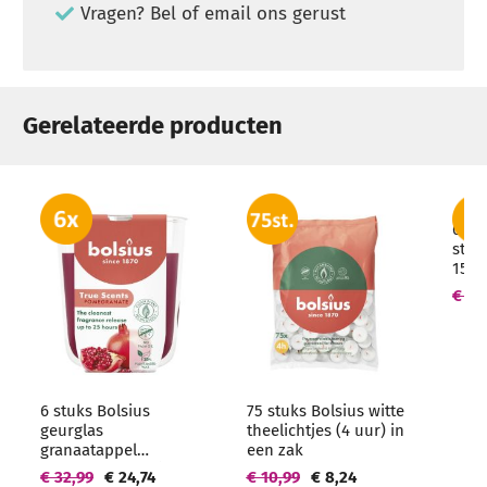
Vragen? Bel of email ons gerust
Gerelateerde producten
6 st
sto
150/
groo
€ 23
6 stuks Bolsius
75 stuks Bolsius witte
geurglas
theelichtjes (4 uur) in
granaatappel
een zak
geurkaarsen 80/73
€ 32,99
€ 24,74
€ 10,99
€ 8,24