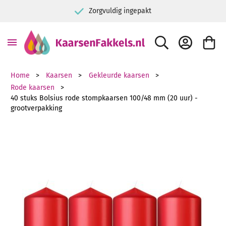
Zorgvuldig ingepakt
ZOEK
ACCOUNT
WINKE
Home
Kaarsen
Gekleurde kaarsen
Rode kaarsen
40 stuks Bolsius rode stompkaarsen 100/48 mm (20 uur) -
grootverpakking
Ga naar het einde van de afbeeldingen-gallerij