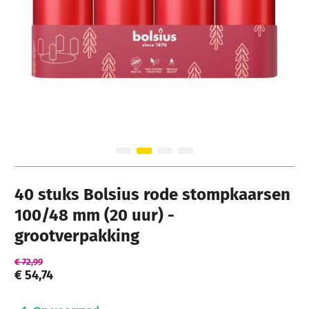
Ga naar het begin van de afbeeldingen-gallerij
40 stuks Bolsius rode stompkaarsen
100/48 mm (20 uur) -
grootverpakking
€ 72,99
€ 54,74