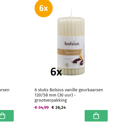
arsen
6 stuks Bolsius vanille geurkaarsen
120/58 mm (30 uur) -
grootverpakking
€ 34,99
€ 26,24
n winkelwagen
In winkelwagen