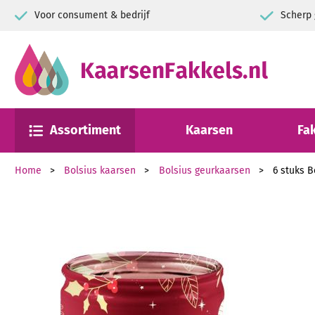
Voor consument & bedrijf
Scherp 
Assortiment
Kaarsen
Fa
Home
Bolsius kaarsen
Bolsius geurkaarsen
6 stuks 
Ga naar het einde van de afbeeldingen-gallerij