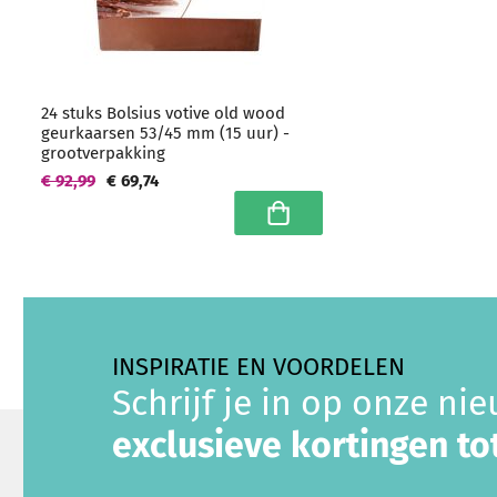
24 stuks Bolsius votive old wood
geurkaarsen 53/45 mm (15 uur) -
grootverpakking
€ 92,99
€ 69,74
In winkelwagen
INSPIRATIE EN VOORDELEN
Schrijf je in op onze ni
exclusieve kortingen t