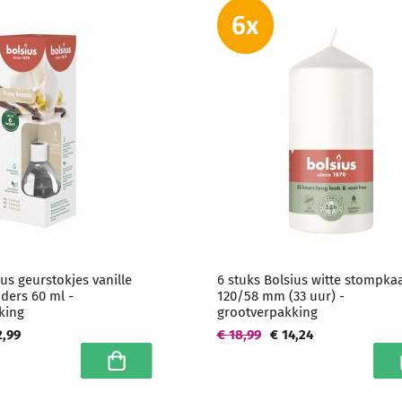
ius geurstokjes vanille
6 stuks Bolsius witte stompka
ders 60 ml -
120/58 mm (33 uur) -
king
grootverpakking
2,99
€ 18,99
€ 14,24
In winkelwagen
I