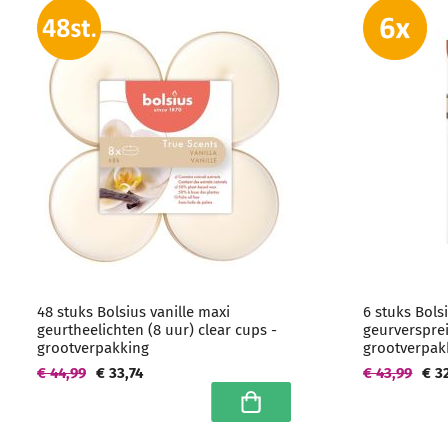
48 stuks Bolsius vanille maxi
6 stuks Bols
geurtheelichten (8 uur) clear cups -
geurversprei
grootverpakking
grootverpak
€ 44,99
€ 33,74
€ 43,99
€ 3
In winkelwagen