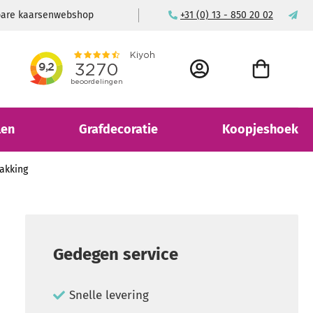
wbare kaarsenwebshop
+31 (0) 13 - 850 20 02
ma
ACCOUNT
WINKELWAGEN
len
Grafdecoratie
Koopjeshoek
akking
Gedegen service
Snelle levering