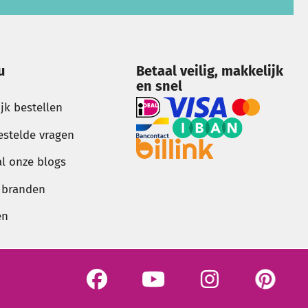
u
Betaal veilig, makkelijk
en snel
ijk bestellen
estelde vragen
al onze blogs
g branden
en
See our Facebook
See our YouTube channel
Bekijk onze Instagram 
Bekijk onze 