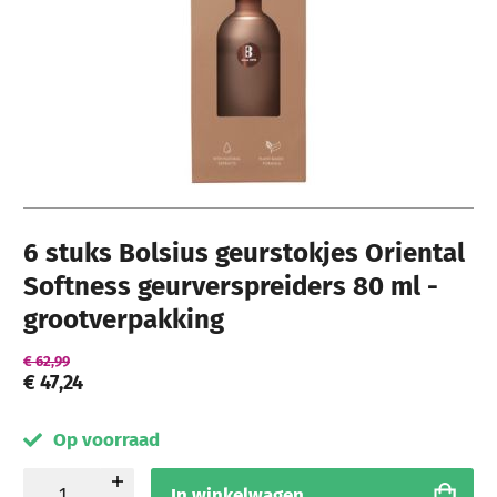
Ga naar het begin van de afbeeldingen-gallerij
6 stuks Bolsius geurstokjes Oriental
Softness geurverspreiders 80 ml -
grootverpakking
€ 62,99
€ 47,24
Op voorraad
In winkelwagen