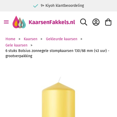
9+ Kiyoh klantbeoordeling
ZOEK
ACCOUNT
WINKE
Home
Kaarsen
Gekleurde kaarsen
Gele kaarsen
6 stuks Bolsius zonnegele stompkaarsen 130/68 mm (43 uur) -
grootverpakking
Ga naar het einde van de afbeeldingen-gallerij