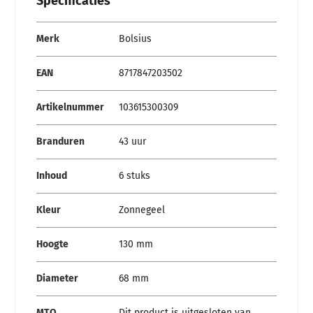
Specificaties
Specificaties
Merk
Bolsius
EAN
8717847203502
Artikelnummer
103615300309
Branduren
43 uur
Inhoud
6 stuks
Kleur
Zonnegeel
Hoogte
130 mm
Diameter
68 mm
MTO
Dit product is uitgesloten van