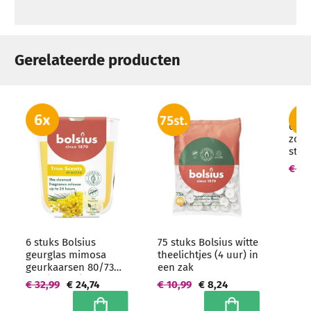
Gerelateerde producten
6 st
zonn
sto
150/
€ 23
groo
6 stuks Bolsius
75 stuks Bolsius witte
geurglas mimosa
theelichtjes (4 uur) in
geurkaarsen 80/73
een zak
mm (25 uur) -
€ 32,99
€ 24,74
€ 10,99
€ 8,24
grootverpakking