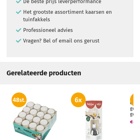
De beste prijs leverperformance
Het grootste assortiment kaarsen en
tuinfakkels
Professioneel advies
Vragen? Bel of email ons gerust
Gerelateerde producten
6 st
geur
geur
mm (
€ 32
groo