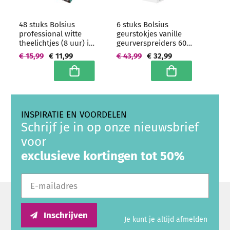
48 stuks Bolsius
6 stuks Bolsius
professional witte
geurstokjes vanille
theelichtjes (8 uur) in
geurverspreiders 60
transparante clear
ml - grootverpakking
€ 15,99
€ 11,99
€ 43,99
€ 32,99
cups
In winkelwagen
In winkelwagen
INSPIRATIE EN VOORDELEN
Schrijf je in op onze nieuwsbrief
voor
exclusieve kortingen tot 50%
E-mailadres
Inschrijven
Je kunt je altijd afmelden