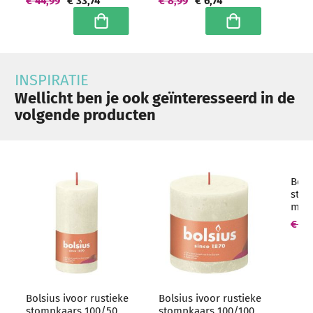
€ 44,99
€ 33,74
€ 8,99
€ 6,74
grootverpakking
In winkelwagen
In winkelwagen
INSPIRATIE
Wellicht ben je ook geïnteresseerd in de
volgende producten
Bols
stom
mm (
€ 22
Bolsius ivoor rustieke
Bolsius ivoor rustieke
stompkaars 100/50
stompkaars 100/100