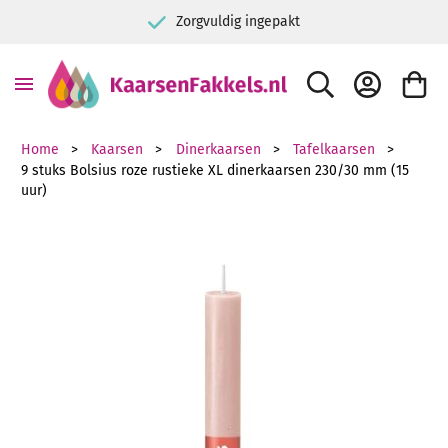
Zorgvuldig ingepakt
ZOEK
ACCOUNT
WINKE
Home
Kaarsen
Dinerkaarsen
Tafelkaarsen
9 stuks Bolsius roze rustieke XL dinerkaarsen 230/30 mm (15
uur)
Ga naar het einde van de afbeeldingen-gallerij