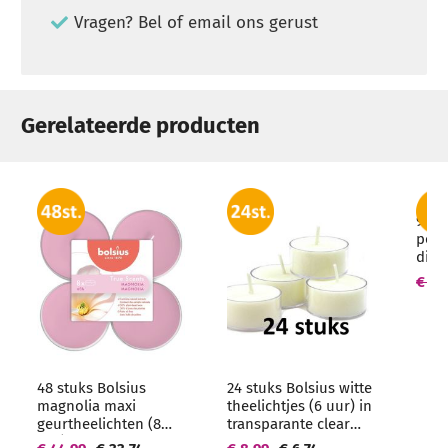
Vragen? Bel of email ons gerust
Gerelateerde producten
9 st
poed
dine
mm (
€ 17
48 stuks Bolsius
24 stuks Bolsius witte
magnolia maxi
theelichtjes (6 uur) in
geurtheelichten (8
transparante clear
uur) clear cups -
cups