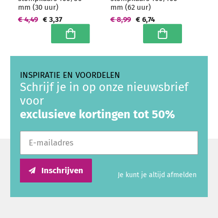
mm (30 uur)
mm (62 uur)
€ 4,49
€ 3,37
€ 8,99
€ 6,74
In winkelwagen
In winkelwagen
INSPIRATIE EN VOORDELEN
Schrijf je in op onze nieuwsbrief
voor
exclusieve kortingen tot 50%
E-mailadres
Inschrijven
Je kunt je altijd afmelden