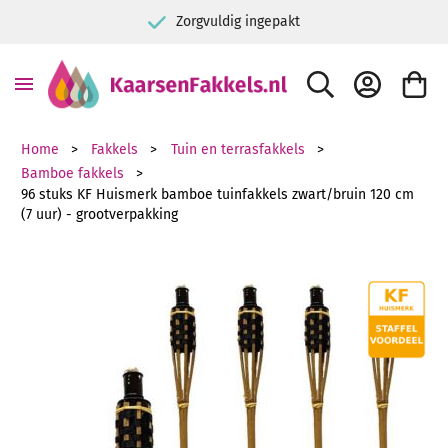
Zorgvuldig ingepakt
ZOEK
ACCOUNT
WINKE
Home
Fakkels
Tuin en terrasfakkels
Bamboe fakkels
96 stuks KF Huismerk bamboe tuinfakkels zwart/bruin 120 cm
(7 uur) - grootverpakking
Ga naar het einde van de afbeeldingen-gallerij