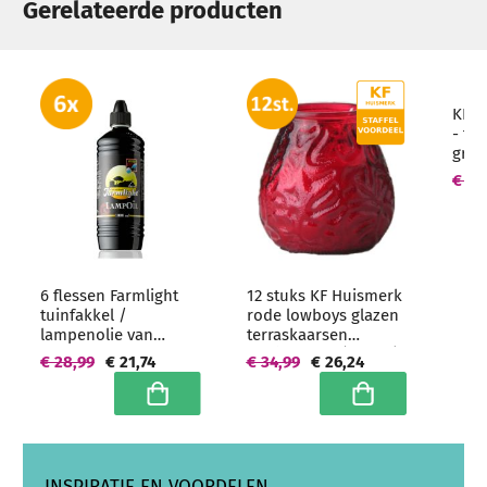
Gerelateerde producten
KF H
- tu
grot
mm (
€ 16
6 flessen Farmlight
12 stuks KF Huismerk
tuinfakkel /
rode lowboys glazen
lampenolie van
terraskaarsen
zuivere paraffine - 6 x
100/100 mm (70 uur)
€ 28,99
€ 21,74
€ 34,99
€ 26,24
1 liter
Hoogwaardige
grootverpakking
horeca kwaliteit -
In winkelwagen
In winkelwagen
grootverpakking
INSPIRATIE EN VOORDELEN