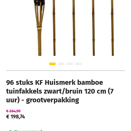
Ga naar het begin van de afbeeldingen-gallerij
96 stuks KF Huismerk bamboe
tuinfakkels zwart/bruin 120 cm (7
uur) - grootverpakking
€ 264,99
€ 198,74