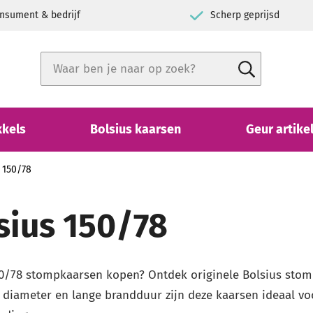
nsument & bedrijf
Scherp geprijsd
Zoek
Zoek
Close search
kkels
Bolsius kaarsen
Geur artike
 150/78
sius 150/78
50/78 stompkaarsen kopen? Ontdek originele Bolsius stomp
 diameter en lange brandduur zijn deze kaarsen ideaal voo