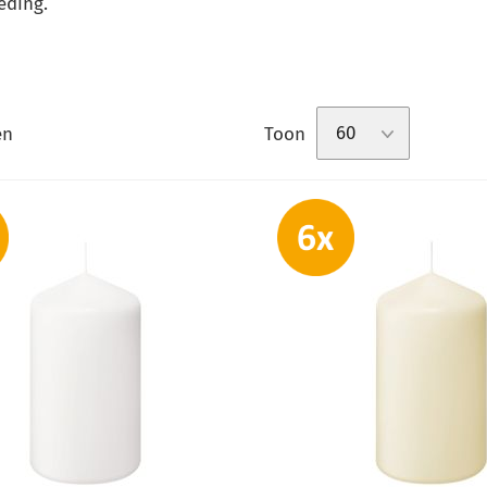
eding.
Toon
en