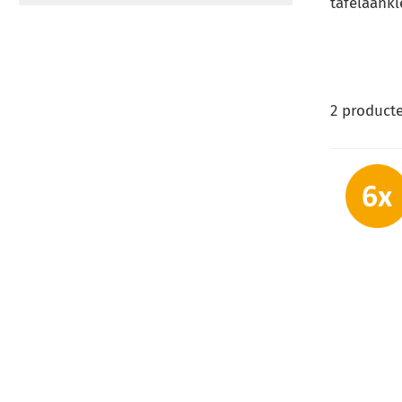
tafelaankl
2
product