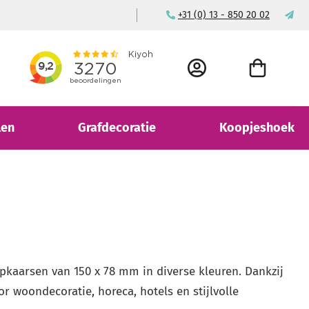
Al 15+ jaar de betrouwbare kaarsenw
+31 (0) 13 - 850 20 02
ma
ACCOUNT
WINKELWAGEN
len
Grafdecoratie
Koopjeshoek
kaarsen van 150 x 78 mm in diverse kleuren. Dankzij
r woondecoratie, horeca, hotels en stijlvolle