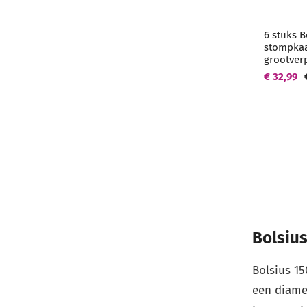
6 stuks B
stompkaa
grootver
€ 32,99
Bolsius
Bolsius 1
een diame