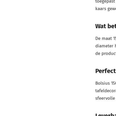
toegepast 
kaars gewe
Wat be
De maat 1
diameter h
de product
Perfect
Bolsius 1
tafeldecor
sfeervolle
Leverba