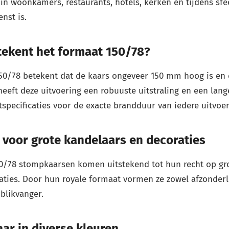
in woonkamers, restaurants, hotels, kerken en tijdens sf
nst is.
tekent het formaat 150/78?
50/78 betekent dat de kaars ongeveer 150 mm hoog is en e
eeft deze uitvoering een robuuste uitstraling en een lan
specificaties voor de exacte brandduur van iedere uitvoer
 voor grote kandelaars en decoraties
50/78 stompkaarsen komen uitstekend tot hun recht op gro
aties. Door hun royale formaat vormen ze zowel afzonderl
 blikvanger.
ar in diverse kleuren