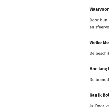
Waarvoor 
Door hun r
en sfeerv
Welke kle
De beschik
Hoe lang 
De branddu
Kan ik Bo
Ja. Door v