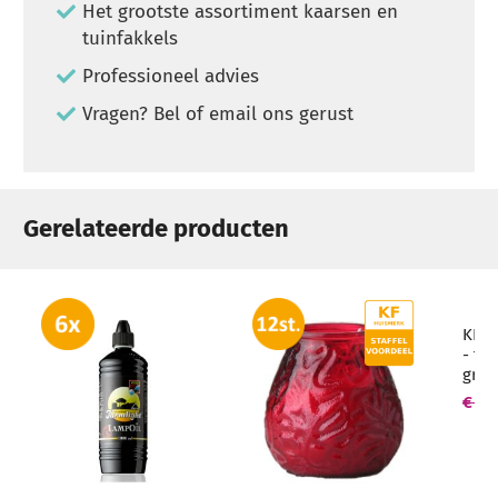
Het grootste assortiment kaarsen en
tuinfakkels
Professioneel advies
Vragen? Bel of email ons gerust
Gerelateerde producten
KF H
- tu
grot
mm (
€ 16