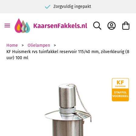
Zorgvuldig ingepakt
ZOEK
ACCOUNT
WINKE
Home
Olielampen
KF Huismerk rvs tuinfakkel reservoir 115/40 mm, zilverkleurig (8
uur) 100 ml
Ga naar het einde van de afbeeldingen-gallerij