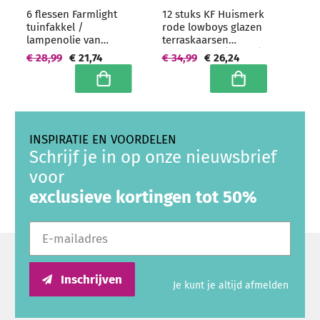
6 flessen Farmlight
12 stuks KF Huismerk
tuinfakkel /
rode lowboys glazen
lampenolie van
terraskaarsen
zuivere paraffine - 6 x
100/100 mm (70 uur)
€ 28,99
€ 21,74
€ 34,99
€ 26,24
1 liter
Hoogwaardige
grootverpakking
horeca kwaliteit -
In winkelwagen
In winkelwagen
grootverpakking
INSPIRATIE EN VOORDELEN
Schrijf je in op onze nieuwsbrief
voor
exclusieve kortingen tot 50%
E-mailadres
Inschrijven
Je kunt je altijd afmelden