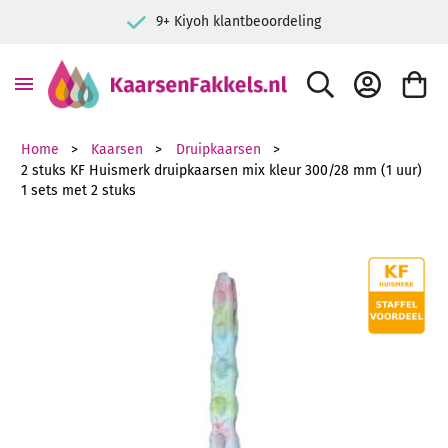
9+ Kiyoh klantbeoordeling
ZOEK
ACCOUNT
WINKE
Home
Kaarsen
Druipkaarsen
2 stuks KF Huismerk druipkaarsen mix kleur 300/28 mm (1 uur)
1 sets met 2 stuks
Ga naar het einde van de afbeeldingen-gallerij