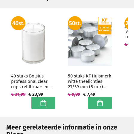
20 s
ivoo
kers
100
€ 6,
40 stuks Bolsius
50 stuks KF Huismerk
professional clear
witte theelichtjes
cups refill kaarsen
23/39 mm (8 uur)
55/42 mm (16 uur)
Hoogwaardige
€ 31,99
€ 23,99
€ 9,99
€ 7,49
Transparant
horeca kwaliteit
In winkelwagen
In winkelwagen
Meer gerelateerde informatie in onze