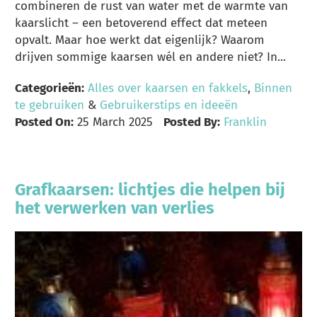
combineren de rust van water met de warmte van
kaarslicht – een betoverend effect dat meteen
opvalt. Maar hoe werkt dat eigenlijk? Waarom
drijven sommige kaarsen wél en andere niet? In...
Categorieën:
Alles over kaarsen en fakkels
,
Binnen
te gebruiken
&
Gebruikerstips en ideeën
Posted On:
25 March 2025
Posted By:
Franklin
Grafkaarsen: lichtjes die helpen bij
het verwerken van verlies