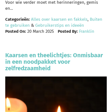
Voor wie verder moet met herinneringen, gemis
en...
Categorieën:
Alles over kaarsen en fakkels
,
Buiten
te gebruiken
&
Gebruikerstips en ideeën
Posted On:
20 March 2025
Posted By:
Franklin
Kaarsen en theelichtjes: Onmisbaar
in een noodpakket voor
zelfredzaamheid