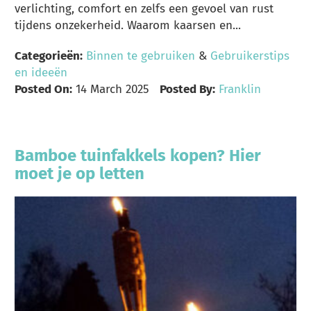
verlichting, comfort en zelfs een gevoel van rust
tijdens onzekerheid. Waarom kaarsen en...
Categorieën:
Binnen te gebruiken
&
Gebruikerstips
en ideeën
Posted On:
14 March 2025
Posted By:
Franklin
Bamboe tuinfakkels kopen? Hier
moet je op letten