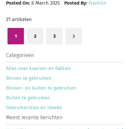
Posted On:
6 March 2025
Posted By:
Franklin
21
artikelen
1
2
3
U lees momenteel pagina
Categorieën
Alles over kaarsen en fakkels
Binnen te gebruiken
Binnen- en buiten te gebruiken
Buiten te gebruiken
Gebruikerstips en ideeën
Meest recente berichten