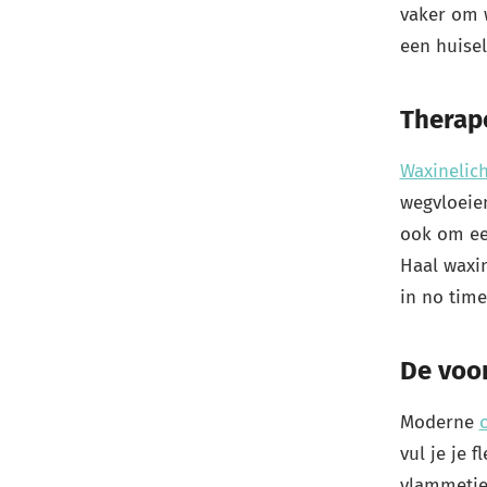
vaker om w
een huiseli
Therap
Waxinelich
wegvloeien
ook om een
Haal waxin
in no tim
De voor
Moderne
vul je je 
vlammetje 