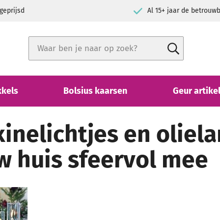
geprijsd
Al 15+ jaar de betrou
Zoek
Zoek
Close search
kkels
Bolsius kaarsen
Geur artike
inelichtjes en oliela
w huis sfeervol mee