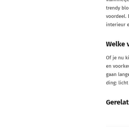
trendy blo
voordeel. 
interieur
Welke v
Of je nu k
en voorke
gaan lange
ding: lich
Gerela