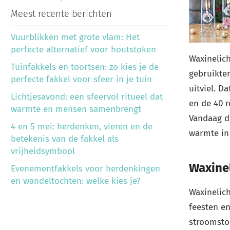
Meest recente berichten
Vuurblikken met grote vlam: Het
perfecte alternatief voor houtstoken
Waxinelich
Tuinfakkels en toortsen: zo kies je de
gebruikten
perfecte fakkel voor sfeer in je tuin
uitviel. D
Lichtjesavond: een sfeervol ritueel dat
en de 40 r
warmte en mensen samenbrengt
Vandaag de
4 en 5 mei: herdenken, vieren en de
warmte in 
betekenis van de fakkel als
vrijheidsymbool
Waxinel
Evenementfakkels voor herdenkingen
en wandeltochten: welke kies je?
Waxinelich
feesten en
stroomsto