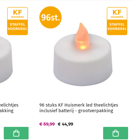
elichtjes
96 stuks KF Huismerk led theelichtjes
pakking
inclusief batterij - grootverpakking
€ 59,99
€ 44,99
In winkelwagen
In winkelwa