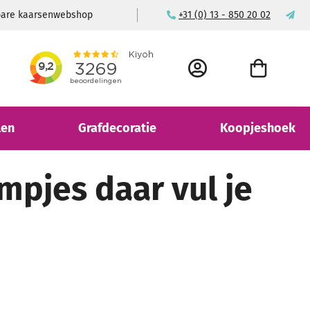
wbare kaarsenwebshop
+31 (0) 13 - 850 20 02
ma
ACCOUNT
WINKELWAGEN
len
Grafdecoratie
Koopjeshoek
mpjes daar vul je