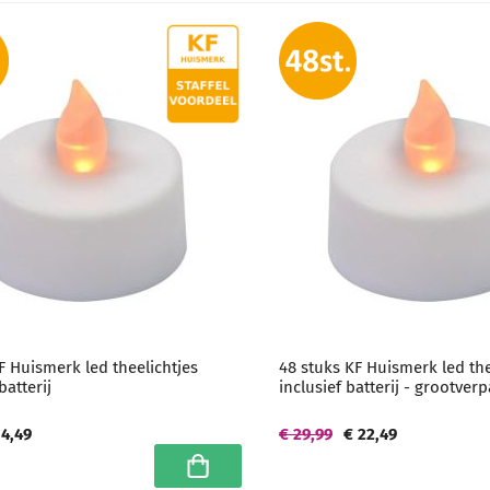
F Huismerk led theelichtjes
48 stuks KF Huismerk led the
batterij
inclusief batterij - grootver
 4,49
€ 29,99
€ 22,49
In winkelwagen