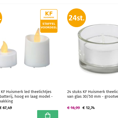
 KF Huismerk led theelichtjes
24 stuks KF Huismerk theeli
 batterij, hoog en laag model -
van glas 30/50 mm - grootv
pakking
€ 67,49
€ 16,99
€ 12,74
In winkelwagen