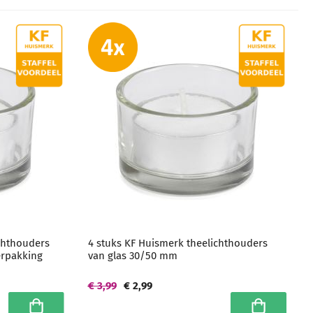
chthouders
4 stuks KF Huismerk theelichthouders
erpakking
van glas 30/50 mm
€ 3,99
€ 2,99
In winkelwagen
In winkelwa