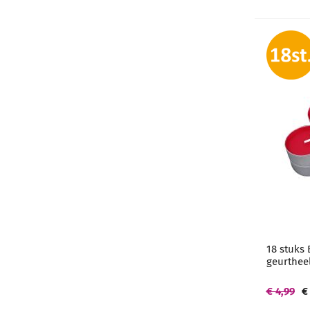
18 stuks 
geurtheel
€ 4,99
€