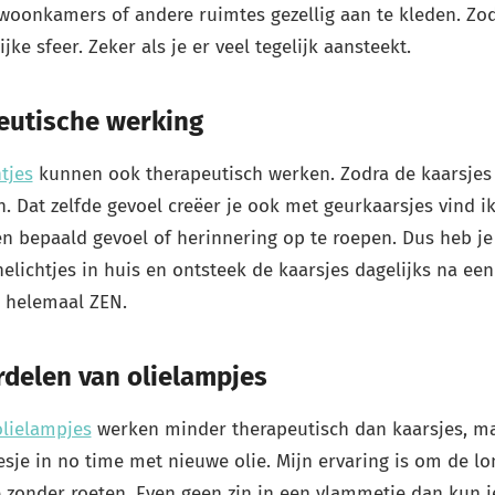
oonkamers of andere ruimtes gezellig aan te kleden. Zodr
jke sfeer. Zeker als je er veel tegelijk aansteekt.
eutische werking
tjes
kunnen ook therapeutisch werken. Zodra de kaarsjes
. Dat zelfde gevoel creëer je ook met geurkaarsjes vind ikz
 bepaald gevoel of herinnering op te roepen. Dus heb je 
elichtjes in huis en ontsteek de kaarsjes dagelijks na een
e helemaal ZEN.
delen van olielampjes
olielampjes
werken minder therapeutisch dan kaarsjes, maa
flesje in no time met nieuwe olie. Mijn ervaring is om de l
zonder roeten. Even geen zin in een vlammetje dan kun je 