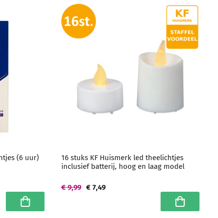
htjes (6 uur)
16 stuks KF Huismerk led theelichtjes
inclusief batterij, hoog en laag model
€ 9,99
€ 7,49
In winkelwagen
In winkelwa